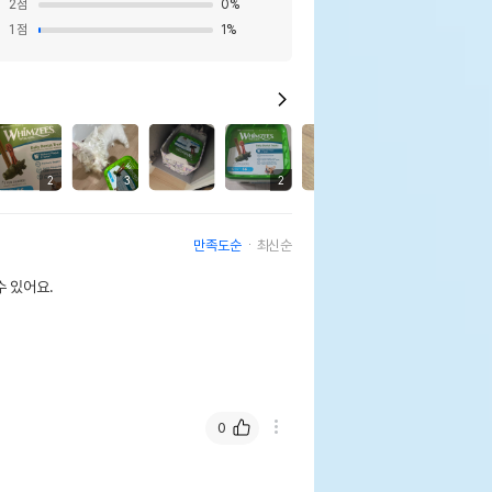
2
점
0
%
1
점
1
%
4
2
3
2
만족도순
최신순
 있어요.
0