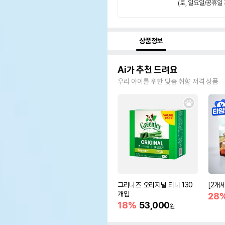
(토, 일요일/공휴일 
상품정보
Ai가 추천 드려요
우리 아이를 위한 맞춤 취향 저격 상품
그리니즈 오리지널 티니 130
[2개
개입
28
18%
53,000
원