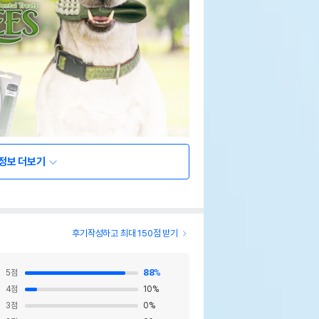
정보 더보기
후기작성하고 최대 150점 받기
5
점
88
%
4
점
10
%
3
점
0
%