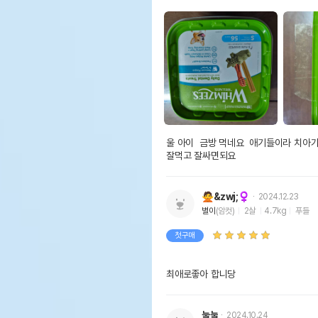
울 아이  금방 먹네요  애기들이라 치아가
잘먹고 잘싸면되요
🙅&zwj;♀️
2024.12.23
별이
(암컷)
2살
4.7kg
푸들
첫구매
최애로좋아 합니당 
눌눌
2024.10.24