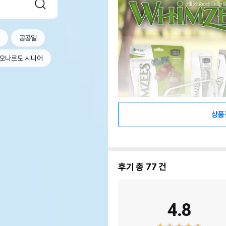
공공일
오나르도 시니어
상품
후기 총
77
건
4.8