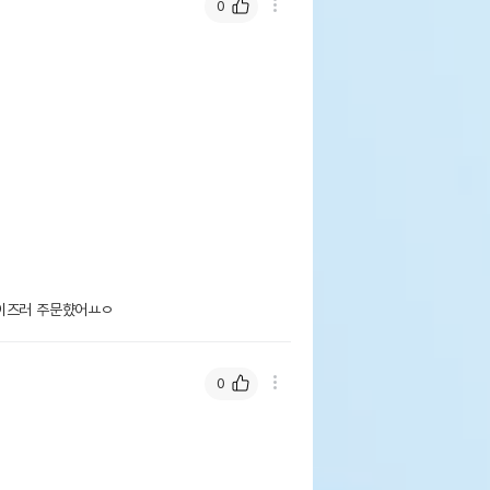
0
사이즈러 주문햤어ㅛㅇ
0