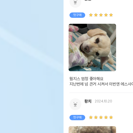
첫구매
웜지스 엄청 좋아해요

지난번에 넘 큰거 시켜서 이번엔 에스
황치
2024.10.20
첫구매