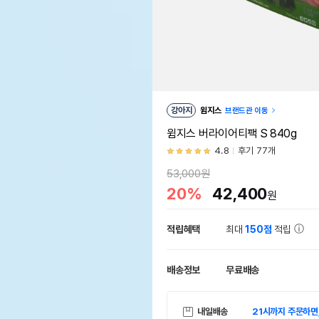
강아지
윔지스
브랜드관 이동
윔지스 버라이어티팩 S 840g
4.8
후기 77개
53,000원
20%
42,400
원
적립혜택
최대
150점
적립
배송정보
무료배송
내일배송
21시까지 주문하면