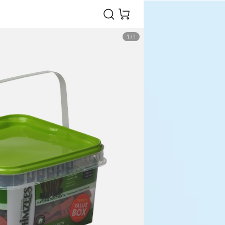
1
/
1