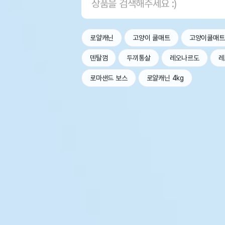
로얄캐닌
고양이 쿨매트
고양이쿨매트
덴탈껌
두끼통살
레오나르도
레
로마샌드 보스
로얄캐닌 4kg