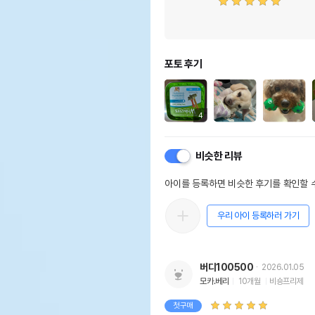
포토 후기
4
비슷한 리뷰
아이를 등록하면 비슷한 후기를 확인할 수
우리 아이 등록하러 가기
버디100500
2026.01.05
모카.베리
10개월
비숑프리제
첫구매