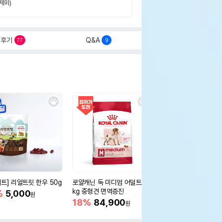
제외)
후기
Q&A
77
9
세트] 리얼트릿 한우 50g
로얄캐닌 독 미디엄 어덜트 10
오리젠 독 스몰브리드 4
kg 중형견 면역증진
%
5,000
15%
75,400
원
원
18%
84,900
원