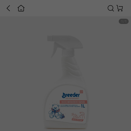
1
/
1