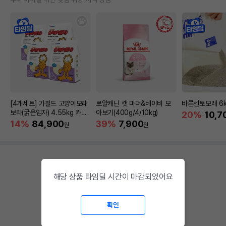
[4개세트] 가필드 고양이모래
로얄캐닌 캣 마더&베이비 모
바른벤토모래 6
보라(굵은입자) 4.55kg 카사
아보기(400g/4/10kg)
20%
10,7
바모래
14%
84,900
39%
7,900
원
원
해당 상품 타임딜 시간이 마감되었어요
확인