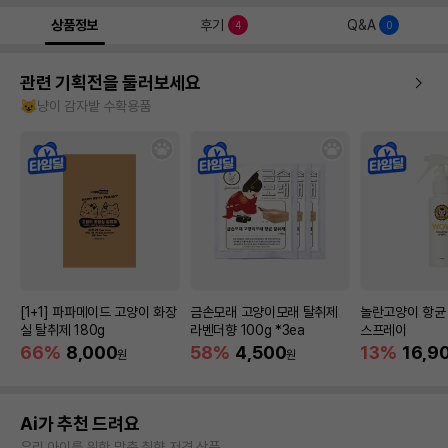
상품정보
후기
Q&A
4
0
관련 기획전을 둘러보세요
😺냥이 감자밭 수확용품
[1+1] 파파메이드 고양이 화장
금손모래 고양이모래 탈취제
놀란고양이 항균
실 탈취제 180g
라벤더향 100g *3ea
스프레이
66%
8,000
58%
4,500
13%
16,9
원
원
Ai가 추천 드려요
우리 아이를 위한 맞춤 취향 저격 상품