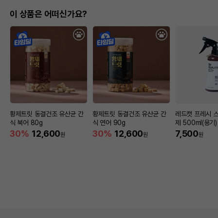
이 상품은 어떠신가요?
황제트릿 동결건조 유산균 간
황제트릿 동결건조 유산균 간
레드캣 프레시 
식 북어 80g
식 연어 90g
제 500ml(용기)
30%
12,600
30%
12,600
7,500
원
원
원