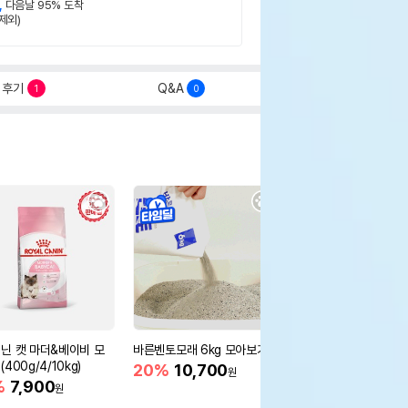
,
다음날 95% 도착
제외)
후기
Q&A
1
0
닌 캣 마더&베이비 모
바른벤토모래 6kg 모아보기
로얄캐닌 캣 인도어 4k
400g/4/10kg)
새 감소
20%
10,700
원
%
7,900
16%
55,000
원
원