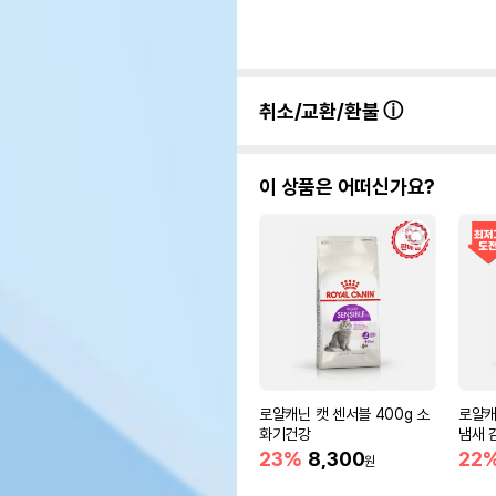
취소/교환/환불
이 상품은 어떠신가요?
로얄캐닌 캣 센서블 400g 소
로얄캐
화기건강
냄새 
23%
8,300
22
원