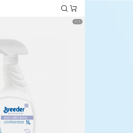
1
/
1