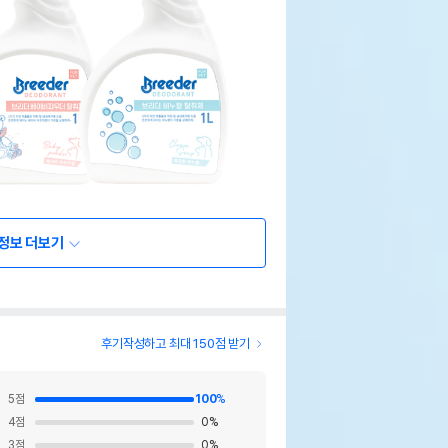
정보 더보기
후기작성하고 최대 150점 받기
5
점
100
%
4
점
0
%
3
점
0
%