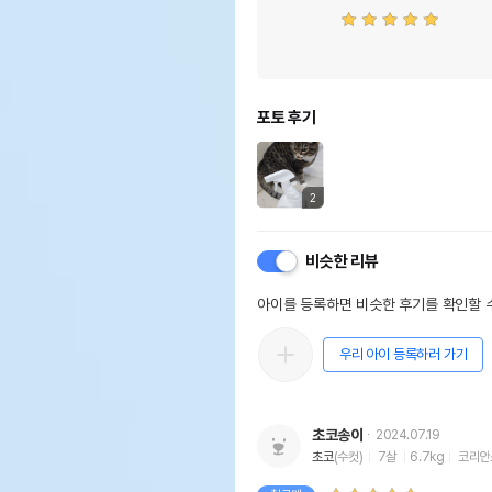
포토 후기
2
비슷한 리뷰
아이를 등록하면 비슷한 후기를 확인할 수
우리 아이 등록하러 가기
초코송이
2024.07.19
초코
(수컷)
7살
6.7kg
코리안