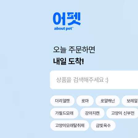
오늘 주문하면
내일 도착!
더리얼캣
로마
로얄캐닌
보레알
가필드모래
강아지캔
고양이 신부전
고양이모래탈취제
금빛육수