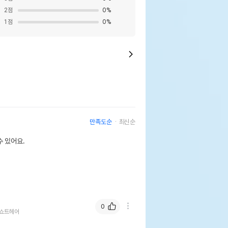
2
점
0
%
1
점
0
%
만족도순
최신순
 있어요.
0
쇼트헤어