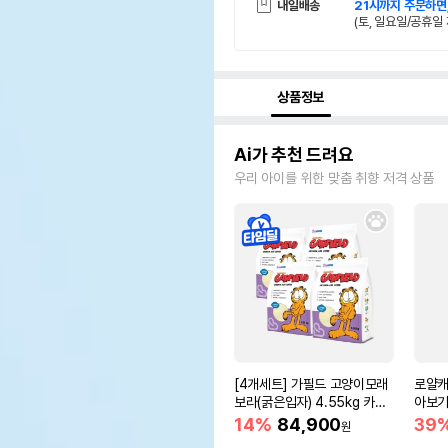
내일배송
21시까지 주문하면
(토, 일요일/공휴일 
상품정보
Ai가 추천 드려요
우리 아이를 위한 맞춤 취향 저격 상품
[4개세트] 가필드 고양이모래
로얄캐
보라(굵은입자) 4.55kg 카사
아보기(
바모래
14%
84,900
39
원