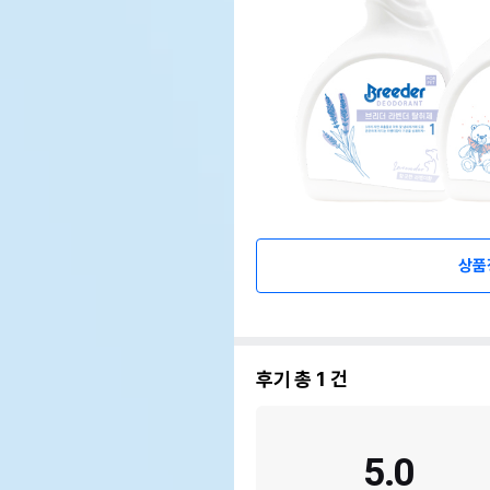
상품
후기 총
1
건
5.0