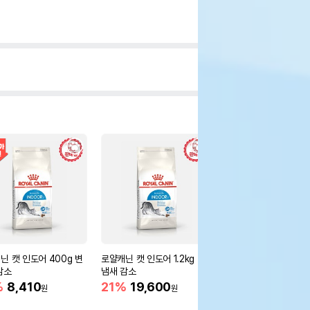
닌 캣 인도어 400g 변
로얄캐닌 캣 인도어 1.2kg 변
로얄캐닌 캣 스테럴라
감소
냄새 감소
4kg 중성화묘용
%
8,410
21%
19,600
13%
56,400
원
원
원