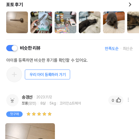
포토 후기
비슷한 리뷰
만족도순
최신순
아이를 등록하면 비슷한 후기를 확인할 수 있어요.
우리 아이 등록하러 가기
송경선
2023.11.12
0
쪼롱
(암컷)
8살
5kg
코리안쇼트헤어
첫구매