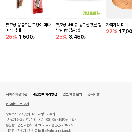
펫모닝 봉춤추는 고양이 마따
펫모닝 바베큐 롱쿠션 캣닢 장
가리가리 디쉬
따비 막대
난감 (랜덤발송)
22%
17,0
25%
1,500
25%
3,450
원
원
서비스 이용약관
개인정보 처리방침
입점/제휴 문의
공지사항
PC버전으로 보기
주식회사 어바웃펫
대표자명 : 나옥귀
사업자 등록번호 : 120-87-90035
사업자정보확인
통신판매업신고번호 : 제 2025-서울금천-2382호
개인정보관리자 : 김원규 hello@aboutpet.co.kr