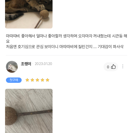
마따따비 좋아해서 얼마나 좋아할까 생각하며 오자마자 꺼내줬는데 시큰둥 해
요

처음엔 호기심으로 관심 보이더니 마따따비에 질린건지 ... 기대감이 파사삭
조랭이
2023.01.20
0
첫구매