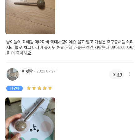
상품 필수 정보
냥이들의 최애탬 마따마비 막대사탕이에요 물고 빨고 가끔은 축구공처럼 이리 
저리 발로 차고 다니며 놀기도 해요 우리 애들은 캣잎 사탕보다 마따마비 사탕
을 더 좋아해요 
품명 및 모델명
브리더랩 마따따비 막대사탕 1p
법에 의한 인증,허가 등을
상품상세설명 참조
받았음을 확인할수 있는
어펫짱
2023.07.27
0
경우 그에 대한 사항
제조국 또는 원산지
중국
첫구매
제조자,수입품의 경우
M.P.,LTD
수입자를 함께 표기
AS책임자와 전화번호
어바웃펫 // 1644-9601
또는 소비자상담 관련
전화번호
유통기한이 최소 2026.12.05이거나 그