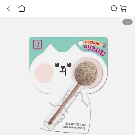
1
/
1