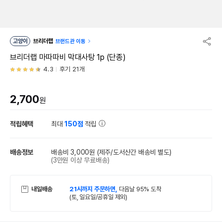
고양이
브리더랩
브랜드관 이동
브리더랩 마따따비 막대사탕 1p (단종)
4.3
후기 21개
2,700
원
적립혜택
최대
150점
적립
배송정보
배송비 3,000원
(제주/도서산간 배송비 별도)
(3만원 이상 무료배송)
내일배송
21시까지 주문하면,
다음날 95% 도착
(토, 일요일/공휴일 제외)