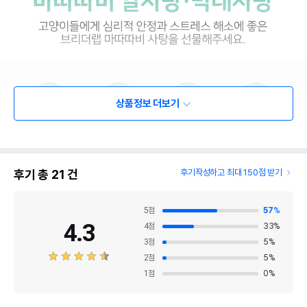
상품정보 더보기
후기 총
21
건
후기작성하고 최대 150점 받기
5
점
57
%
4.3
4
점
33
%
3
점
5
%
2
점
5
%
1
점
0
%