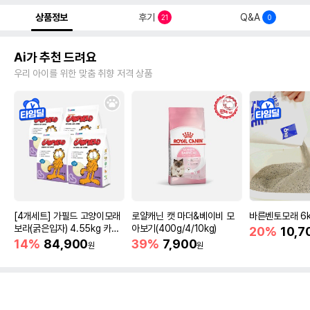
상품정보
후기
Q&A
21
0
Ai가 추천 드려요
우리 아이를 위한 맞춤 취향 저격 상품
[4개세트] 가필드 고양이모래
로얄캐닌 캣 마더&베이비 모
바른벤토모래 6
보라(굵은입자) 4.55kg 카사
아보기(400g/4/10kg)
20%
10,7
바모래
14%
84,900
39%
7,900
원
원