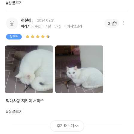
#상품후기
천천히..
2024.02.21
0
마리.서리
(수컷)
4살
5kg
터키시앙고라
첫구매
막대사탕 지키미 서리^^

#상품후기
후기 더보기