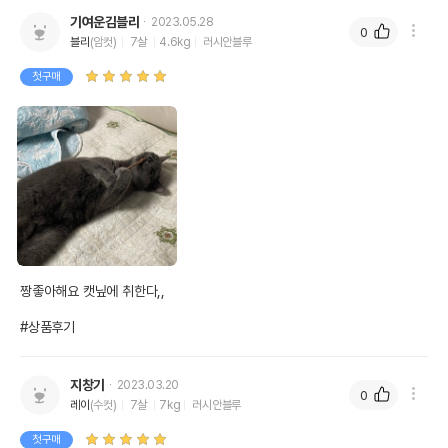
기여운김블리
2023.05.28
0
블리
(암컷)
7살
4.6kg
러시안블루
첫구매
짱좋아해요 캣닢에 취한다,,

#상품후기
지창기
2023.03.20
0
레이
(수컷)
7살
7kg
러시안블루
첫구매