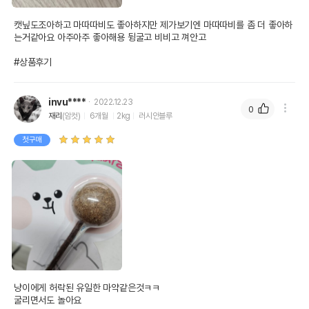
캣닢도조아하고 마따따비도 좋아하지만 제가보기엔 마따따비를 좀 더 좋아하
는거같아요 아주아주 좋아해용 뒹굴고 비비고 껴안고

#상품후기
invu****
2022.12.23
0
재리
(암컷)
6개월
2kg
러시안블루
첫구매
냥이에게 허락된 유일한 마약같은것ㅋㅋ

굴리면서도 놀아요
