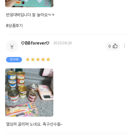
이후인 상품이 출고됩니다.
유통기한
단, 상품명에 유통기한 명시된 경우, 해당
반응대박입니다 잘 놀아요ㅋㅋ

유통기한을 따릅니다.
#상품후기
♡BBforever♡
2023.06.20
0
첫구매
열심히 굴리며 노네요. 축구선수들~