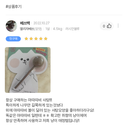
#상품후기
베쓰백
2022.10.27
0
엘리자베쓰
(암컷)
1살
4.5kg
러시안블루
첫구매
항상 구매하는 마따따비 사탕!!!

특이하게 나무만 길쭉하게 있는것보다 

위에 마따따비 볼이 달려 있는 사탕모양을 좋아하더라구요!

똑같은 마따따비 일텐데 ㅎㅎ 확고한 취향의 냥이에여

항상 만족하며 사용하고 저희 냥이 애정템입니당!
