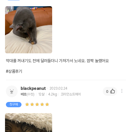
막대를 꺼내기도 전에 달려들더니 가져가서 노네요. 깜짝 놀랬어요

#상품후기
blackpeanut
2023.02.24
0
베호
(수컷)
12살
4.2kg
코리안쇼트헤어
첫구매