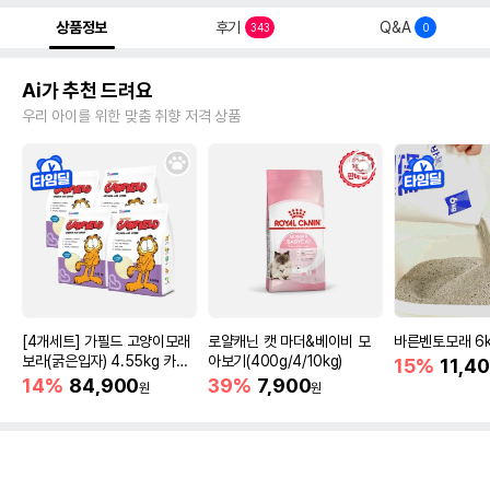
상품정보
후기
Q&A
343
0
Ai가 추천 드려요
우리 아이를 위한 맞춤 취향 저격 상품
[4개세트] 가필드 고양이모래
로얄캐닌 캣 마더&베이비 모
바른벤토모래 6
보라(굵은입자) 4.55kg 카사
아보기(400g/4/10kg)
15%
11,4
바모래
14%
84,900
39%
7,900
원
원