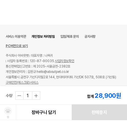
서비스 이용약관
개인정보 처리방침
입점/제휴 문의
공지사항
PC버전으로 보기
주식회사 어바웃펫
대표자명 : 나옥귀
사업자 등록번호 : 120-87-90035
사업자정보확인
통신판매업신고번호 : 제 2025-서울금천-2382호
개인정보관리자 : 김원규 hello@aboutpet.co.kr
서울특별시 금천구 가산디지털2로 144, 현대테라타워 가산DK 507호, 508호 (가산동)
구매안전(에스크로)서비스
© copyright (c) www.aboutpet.co.kr all rights reserved.
28,900
원
수량
합계
장바구니 담기
판매중지
찜