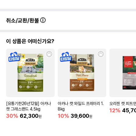
취소/교환/환불
이 상품은 어떠신가요?
[유통기한26년12월] 아카나
아카나 캣 와일드 프레이리 1.
오리젠 캣 피트앤트
캣 그래스랜드 4.5kg
8kg
12%
45,7
30%
62,300
10%
39,600
원
원