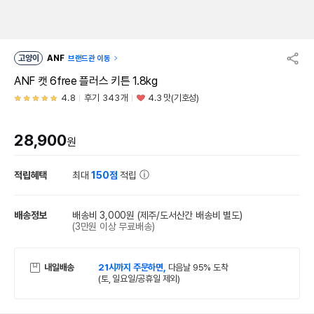
고양이
ANF
브랜드관 이동
ANF 캣 6free 플러스 키튼 1.8kg
4.8
후기 343개
4.3 맛(기호성)
28,900
원
적립혜택
최대
150점
적립
배송정보
배송비 3,000원
(제주/도서산간 배송비 별도)
(3만원 이상 무료배송)
내일배송
21시까지 주문하면,
다음날 95% 도착
(토, 일요일/공휴일 제외)