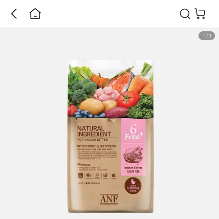
1
/
1