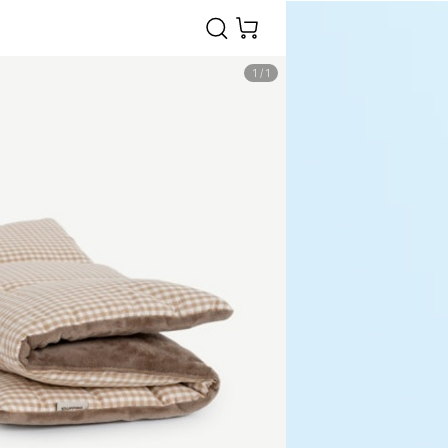
1
/
1