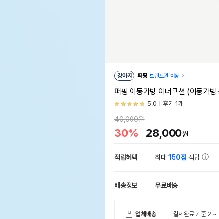
강아지
퍼핑
브랜드관 이동
퍼핑 이동가방 이너쿠션 (이동가방
5.0
후기 1개
40,000원
30%
28,000
원
적립혜택
최대
150점
적립
배송정보
무료배송
업체배송
결제완료 기준 2 ~