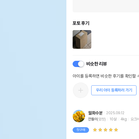
포토 후기
비슷한 리뷰
아이를 등록하면 비슷한 후기를 확인할 수
우리 아이 등록하러 가기
월화수분
2025.09.12
깐돌이
(암컷)
10살
4kg
요크
첫구매