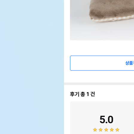
상품
후기 총
1
건
5.0