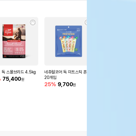
 독 스몰브리드 4.5kg
네츄럴코어 독 미트스틱 혼합
바른 피크닉매트_옐로
20개입
%
75,400
80%
5,900
원
원
25%
9,700
원