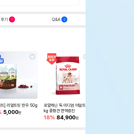
후기
Q&A
1
0
세트] 리얼트릿 한우 50g
로얄캐닌 독 미디엄 어덜트 10
오리젠 독 스몰브리드 4
kg 중형견 면역증진
%
5,000
15%
75,400
원
원
18%
84,900
원