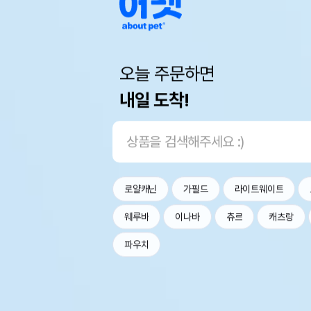
오늘 주문하면
내일 도착!
로얄캐닌
가필드
라이트웨이트
웨루바
이나바
츄르
캐츠랑
파우치