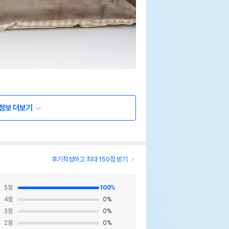
정보 더보기
후기작성하고 최대 150점 받기
5
점
100
%
4
점
0
%
3
점
0
%
2
점
0
%