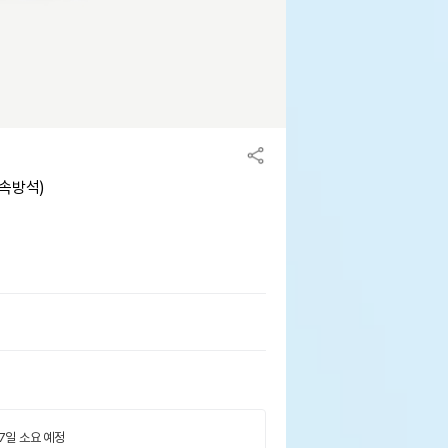
 속방석)
 7일 소요 예정