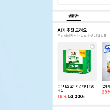
상품정보
Ai가 추천 드려요
우리 아이를 위한 맞춤 취향 저격 상품
그리니즈 오리지널 티니 130
[2개
개입
28
18%
53,000
원