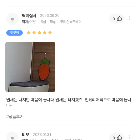
딱지집사
2023.06.20
0
딱지
(수컷)
6살
5kg
코리안쇼트헤어
첫구매
냄새는 나지만 마음에 듭니다 냄새는 빠지겠죠..인테리어적으로 마음에 듭니
다~

#상품후기
티모
2023.01.31
0