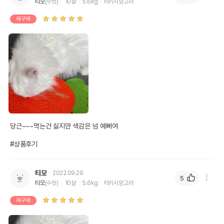
티모
(수컷)
10살
5.6kg
터키시앙고라
재구매
당근~~~먹는건 싫지만 색감은 넘 예뻐여

#상품후기
티모
2022.09.29
5
티모
(수컷)
10살
5.6kg
터키시앙고라
재구매