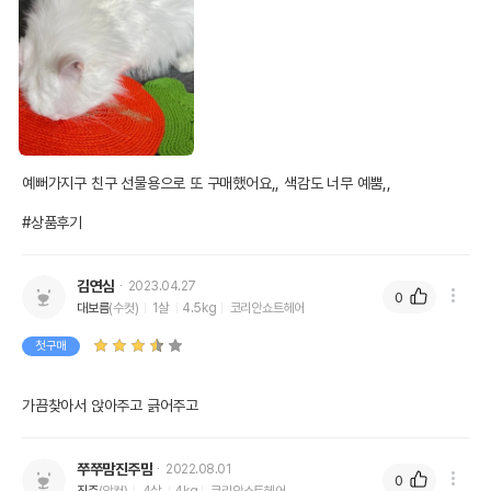
예뻐가지구 친구 선물용으로 또 구매했어요,, 색감도 너무 예뿜,,

#상품후기
김연심
2023.04.27
0
대보름
(수컷)
1살
4.5kg
코리안쇼트헤어
첫구매
가끔찾아서 앉아주고 긁어주고
쭈쭈맘진주맘
2022.08.01
0