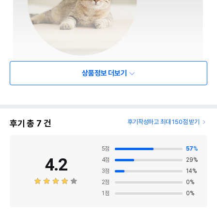
상품정보 더보기
후기 총
7
건
후기작성하고 최대 150점 받기
5
점
57
%
4.2
4
점
29
%
3
점
14
%
2
점
0
%
1
점
0
%