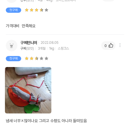
진주
(암컷)
4살
4kg
코리안쇼트헤어
첫구매
가격대비  만족해요
구찌언니이
2022.08.05
0
구찌
(암컷)
3개월
1kg
스핑크스
첫구매
냄새 너무ㅈ많이나요 그리고 수평도 아니라 들떠있음