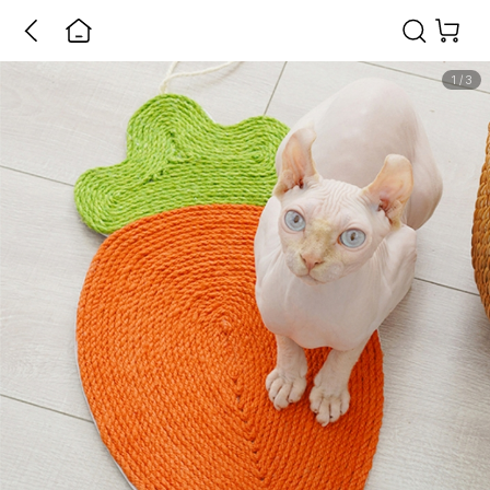
1
/
3