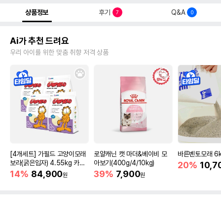
상품정보
후기
Q&A
7
0
Ai가 추천 드려요
우리 아이를 위한 맞춤 취향 저격 상품
[4개세트] 가필드 고양이모래
로얄캐닌 캣 마더&베이비 모
바른벤토모래 6
보라(굵은입자) 4.55kg 카사
아보기(400g/4/10kg)
20%
10,7
바모래
14%
84,900
39%
7,900
원
원