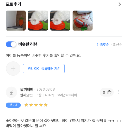
포토 후기
비슷한 리뷰
만족도순
최신순
아이를 등록하면 비슷한 후기를 확인할 수 있어요.
우리 아이 등록하러 가기
낄끼빠빠
2023.08.08
0
낄끼
(암컷)
1살
4.8kg
코리안쇼트헤어
첫구매
좋아하는 것 같은데 문에 걸어둿더니 힘이 없어서 아기가 잘 못써요 ㅋㅋ ㅜㅜ 
바닥에 깔아줫더니 잘 써요