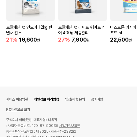
로얄캐닌 캣 인도어 1.2kg 변
로얄캐닌 캣 라이트 웨이트 케
더스트몬 카사바
냄새 감소
어 400g 체중관리
프트 5L
21%
19,600
27%
7,900
22,500
원
원
원
서비스 이용약관
개인정보 처리방침
입점/제휴 문의
공지사항
PC버전으로 보기
주식회사 어바웃펫
대표자명 : 나옥귀
사업자 등록번호 : 120-87-90035
사업자정보확인
통신판매업신고번호 : 제 2025-서울금천-2382호