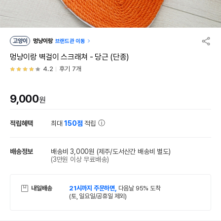
고양이
멍냥이랑
브랜드관 이동
멍냥이랑 벽걸이 스크래쳐 - 당근 (단종)
4.2
후기 7개
9,000
원
적립혜택
최대
150점
적립
배송정보
배송비 3,000원
(제주/도서산간 배송비 별도)
(3만원 이상 무료배송)
내일배송
21시까지 주문하면,
다음날 95% 도착
(토, 일요일/공휴일 제외)