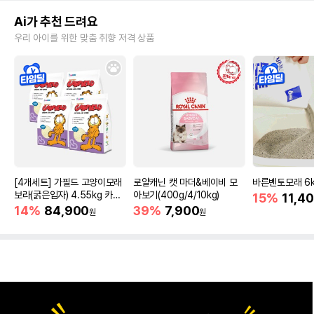
Ai가 추천 드려요
우리 아이를 위한 맞춤 취향 저격 상품
[4개세트] 가필드 고양이모래
로얄캐닌 캣 마더&베이비 모
바른벤토모래 6
보라(굵은입자) 4.55kg 카사
아보기(400g/4/10kg)
15%
11,4
바모래
14%
84,900
39%
7,900
원
원