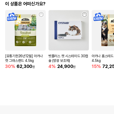
이 상품은 어떠신가요?
[유통기한26년12월] 아카나
벳플러스 캣 시스테이드 30캡
아카나 홈스테드
캣 그래스랜드 4.5kg
슐 (방광 보조제)
4.5kg
30%
62,300
4%
24,900
15%
72,2
원
원