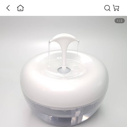
1
/
2