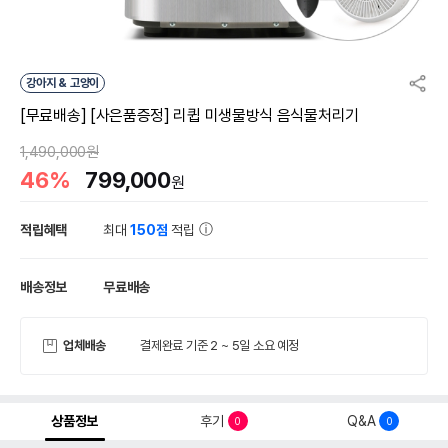
강아지 & 고양이
[무료배송] [사은품증정] 리큅 미생물방식 음식물처리기
1,490,000원
46%
799,000
원
적립혜택
최대
150점
적립
배송정보
무료배송
업체배송
결제완료 기준 2 ~ 5일 소요 예정
상품정보
후기
Q&A
0
0