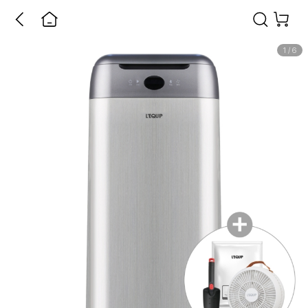
1
/
6