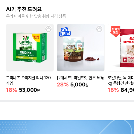
Ai가 추천 드려요
우리 아이를 위한 맞춤 취향 저격 상품
그리니즈 오리지널 티니 130
[2개세트] 리얼트릿 한우 50g
로얄캐닌 독 미디
개입
kg 중형견 면역
28%
5,000
원
18%
53,000
18%
84,9
원