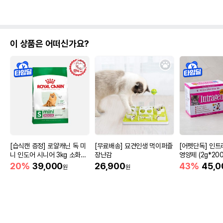
이 상품은 어떠신가요?
[습식캔 증정] 로얄캐닌 독 미
[무료배송] 묘견인생 먹이퍼즐
[어펫단독] 인트
니 인도어 시니어 3kg 소화도
장난감
영양제 (2g*200
움
20%
39,000
26,900
43%
45,0
원
원