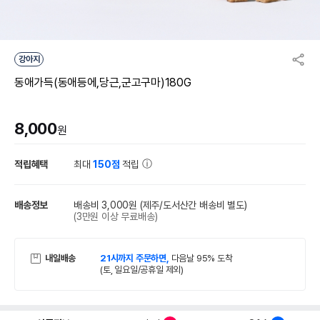
강아지
동애가득(동애등에,당근,군고구마)180G
8,000
원
적립혜택
최대
150점
적립
배송정보
배송비 3,000원
(제주/도서산간 배송비 별도)
(3만원 이상 무료배송)
내일배송
21시까지 주문하면,
다음날 95% 도착
(토, 일요일/공휴일 제외)