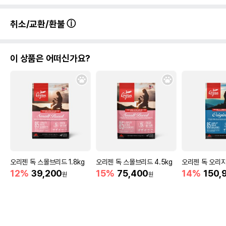
취소/교환/환불
이 상품은 어떠신가요?
오리젠 독 스몰브리드 1.8kg
오리젠 독 스몰브리드 4.5kg
오리젠 독 오리지널
12%
39,200
15%
75,400
14%
150,
원
원