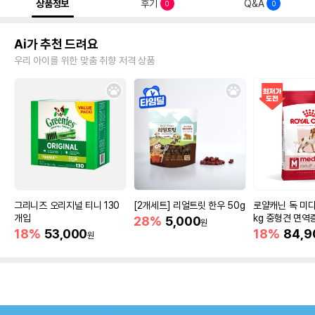
상품정보
후기
Q&A
0
0
Ai가 추천 드려요
우리 아이를 위한 맞춤 취향 저격 상품
그리니즈 오리지널 티니 130
[2개세트] 리얼트릿 한우 50g
로얄캐닌 독 미디
개입
kg 중형견 면역
28%
5,000
원
18%
53,000
18%
84,9
원