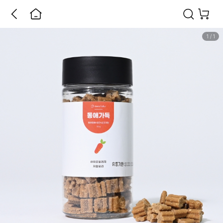
1
/
1