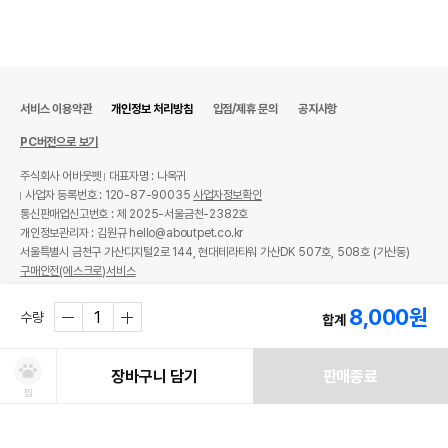
서비스 이용약관
개인정보 처리방침
입점/제휴 문의
공지사항
PC버전으로 보기
주식회사 어바웃펫
대표자명 : 나옥귀
사업자 등록번호 : 120-87-90035
사업자정보확인
통신판매업신고번호 : 제 2025-서울금천-2382호
개인정보관리자 : 김원규 hello@aboutpet.co.kr
서울특별시 금천구 가산디지털2로 144, 현대테라타워 가산DK 507호, 508호 (가산동)
구매안전(에스크로)서비스
© copyright (c) www.aboutpet.co.kr all rights reserved.
8,000
원
수량
합계
장바구니 담기
판매종료
찜
처방사료 주문 시 확인해주세요!
쿠폰보기
적립혜택
취소/ 교환/ 환불
유통기한 임박 상품
최저가 도전 상품
AI검색
AI검색