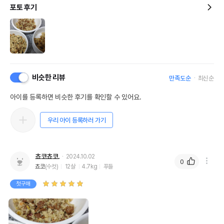
포토 후기
비슷한 리뷰
만족도순
최신순
아이를 등록하면 비슷한 후기를 확인할 수 있어요.
우리 아이 등록하러 가기
쵸코쵸코.
2024.10.02
0
쵸코
(수컷)
12살
4.7kg
푸들
첫구매