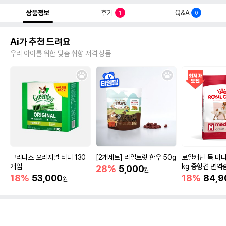
상품정보
후기
Q&A
1
0
Ai가 추천 드려요
우리 아이를 위한 맞춤 취향 저격 상품
그리니즈 오리지널 티니 130
[2개세트] 리얼트릿 한우 50g
로얄캐닌 독 미디
개입
kg 중형견 면역
28%
5,000
원
18%
53,000
18%
84,9
원