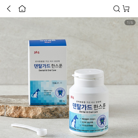
1
/
5