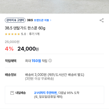
강아지 & 고양이
38.5
브랜드관 이동
38.5 덴탈가드 한스푼 60g
5.0
후기 1개
25,000원
4%
24,000
원
적립혜택
최대
150점
적립
배송정보
배송비 3,000원
(제주/도서산간 배송비 별도)
(3만원 이상 무료배송)
내일배송
21시까지 주문하면,
다음날 95% 도착
(토, 일요일/공휴일 제외)