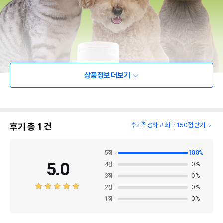
상품정보 더보기
후기 총
1
건
후기작성하고 최대 150점 받기
5
점
100
%
5.0
4
점
0
%
3
점
0
%
2
점
0
%
1
점
0
%