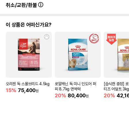
취소/교환/환불
이 상품은 어떠신가요?
오리젠 독 스몰브리드 4.5kg
로얄캐닌 독 미니 인도어 퍼
[습식캔 증정] 
피 8.7kg 면역력
티즈 어덜트 3k
15%
75,400
원
20%
80,400
20%
42,1
원