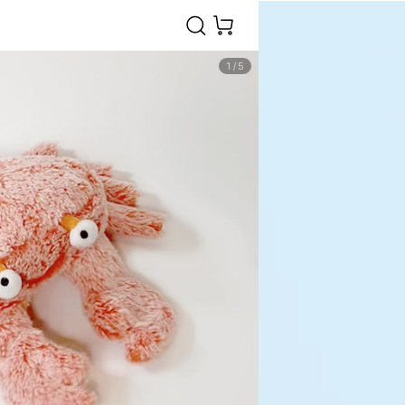
1
/
5