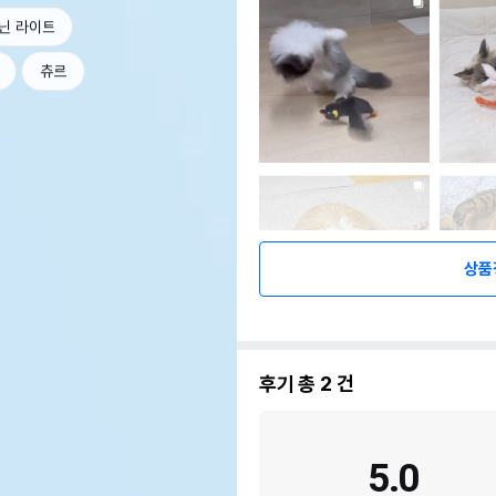
닌 라이트
츄르
상품
후기 총
2
건
5.0