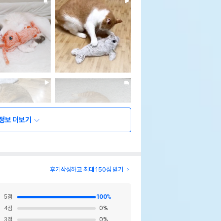
정보 더보기
후기작성하고 최대 150점 받기
5
점
100
%
4
점
0
%
3
점
0
%