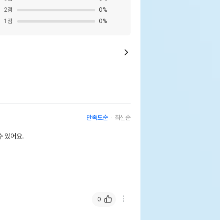
2
점
0
%
1
점
0
%
만족도순
최신순
 있어요.
0