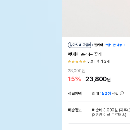
강아지 & 고양이
펫케어
브랜드관 이동
펫케어 춤추는 꽃게
5.0
후기 2개
28,000원
15%
23,800
원
적립혜택
최대
150점
적립
배송정보
배송비 3,000원
(제주/
(3만원 이상 무료배송)