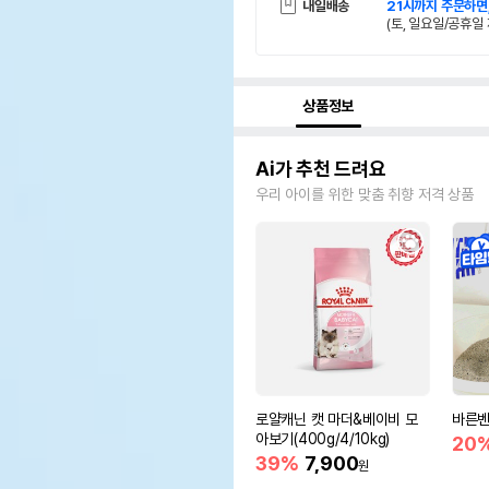
내일배송
21시까지 주문하면
(토, 일요일/공휴일 
상품정보
Ai가 추천 드려요
우리 아이를 위한 맞춤 취향 저격 상품
로얄캐닌 캣 마더&베이비 모
바른벤
아보기(400g/4/10kg)
20
39%
7,900
원