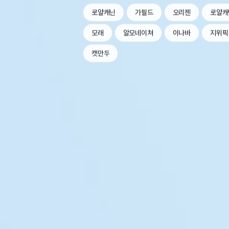
로얄캐닌
가필드
오리젠
로얄캐
모래
알모네이쳐
이나바
지위픽
캣만두