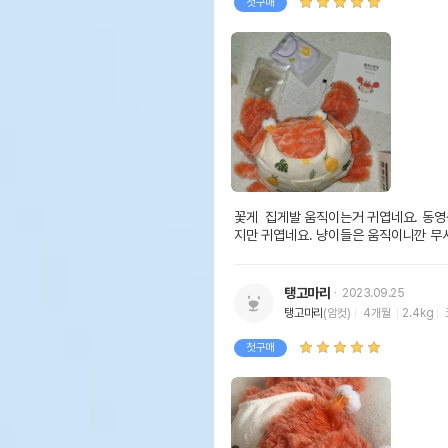
첫구매
꽃게  집게발 움직이는거 귀엽네요. 동영
지만 귀엽네요. 냥이들은 움직이니깐 무
탱고마리
2023.09.25
탱고마리
(암컷)
4개월
2.4kg
첫구매