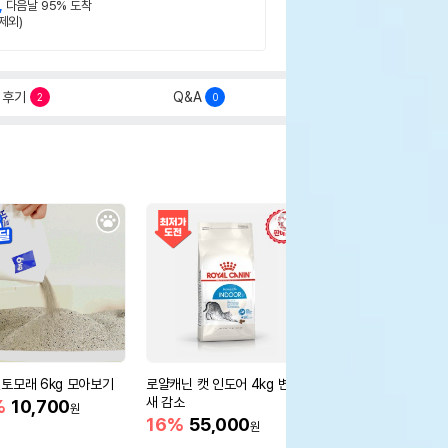
,
다음날 95% 도착
제외)
후기
Q&A
2
0
토모래 6kg 모아보기
로얄캐닌 캣 인도어 4kg 변냄
[12개세트] 로얄캐닌 
새 감소
어 그레이비 파우치 85
%
10,700
원
새 감소
16%
55,000
26%
16,800
원
원