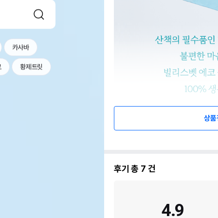
카사바
르
황제트릿
상품
후기 총
7
건
4.9