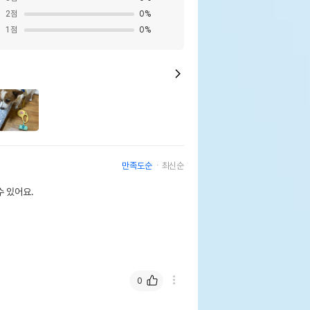
2
점
0
%
1
점
0
%
만족도순
최신순
 있어요.
0