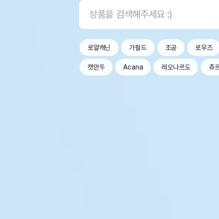
로얄캐닌
가필드
조공
로우즈
캣만두
Acana
레오나르도
츄