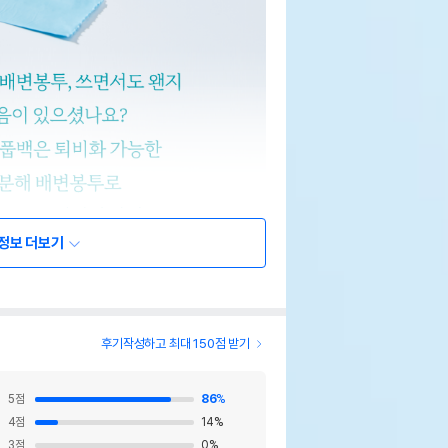
정보 더보기
후기작성하고 최대 150점 받기
5
점
86
%
4
점
14
%
3
점
0
%