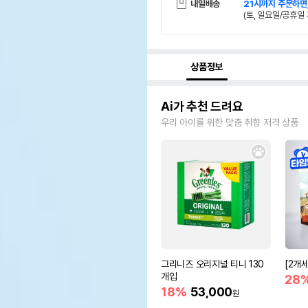
내일배송
21시까지 주문하면
(토, 일요일/공휴일 
상품정보
Ai가 추천 드려요
우리 아이를 위한 맞춤 취향 저격 상품
그리니즈 오리지널 티니 130
[2개
개입
28
18%
53,000
원