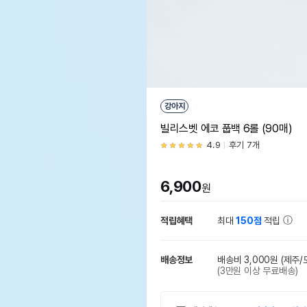
강아지
빌리스벳 에코 풉백 6롤 (90매)
4.9
후기 7개
6,900
원
적립혜택
최대
150점
적립
배송정보
배송비 3,000원
(제주/
(3만원 이상 무료배송)