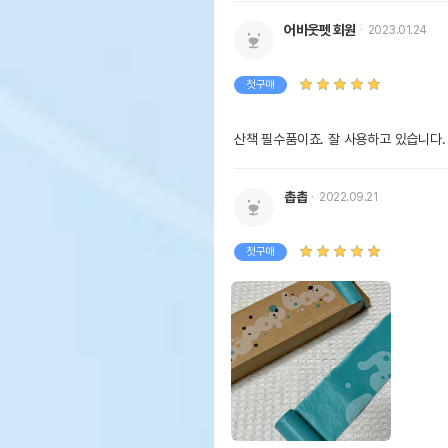
어바웃펫 회원
2023.01.24
첫구매
산책 필수품이죠. 잘 사용하고 있습니다.
촙촙
2022.09.21
첫구매