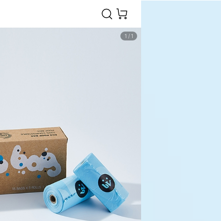
1
/
1