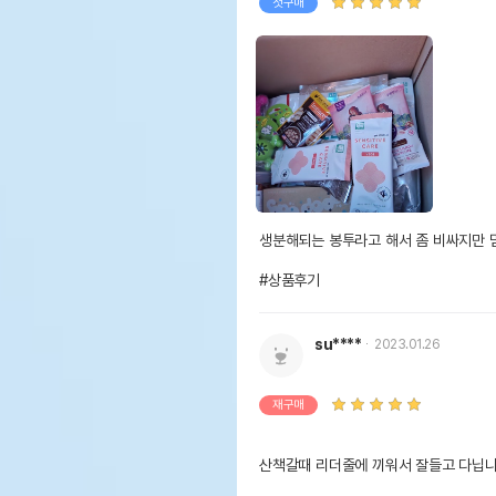
첫구매
생분해되는 봉투라고 해서 좀 비싸지만 
#상품후기
su****
2023.01.26
재구매
산책갈때 리더줄에 끼워서 잘들고 다닙