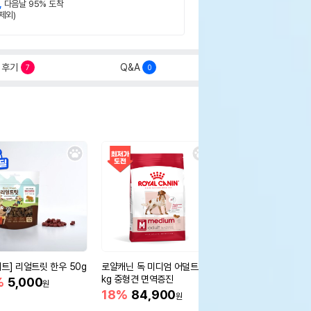
,
다음날 95% 도착
제외)
후기
Q&A
7
0
세트] 리얼트릿 한우 50g
로얄캐닌 독 미디엄 어덜트 10
오리젠 독 스몰브리드 4
kg 중형견 면역증진
%
5,000
15%
75,400
원
원
18%
84,900
원