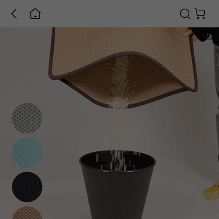
1
/
1