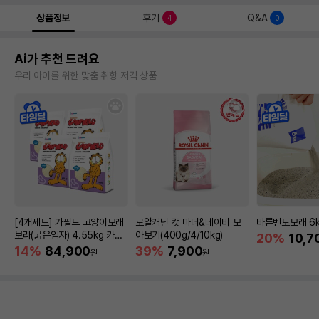
상품정보
후기
Q&A
4
0
Ai가 추천 드려요
우리 아이를 위한 맞춤 취향 저격 상품
[4개세트] 가필드 고양이모래
로얄캐닌 캣 마더&베이비 모
바른벤토모래 6
보라(굵은입자) 4.55kg 카사
아보기(400g/4/10kg)
20%
10,7
바모래
14%
84,900
39%
7,900
원
원