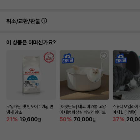
취소/교환/환불
이 상품은 어떠신가요?
로얄캐닌 캣 인도어 1.2kg 변
[어펫단독] 네코 마카롱 고양
스튜디오얼라이브
냄새 감소
이 대형화장실 바닐라화이트
이지 L (라벨X)
21%
19,600
50%
70,000
37%
20,0
원
원