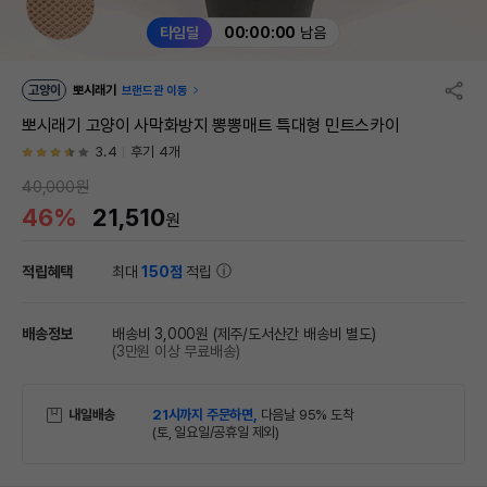
타임딜
00:00:00
남음
고양이
뽀시래기
브랜드관 이동
뽀시래기 고양이 사막화방지 뽕뽕매트 특대형 민트스카이
3.4
후기 4개
40,000원
46%
21,510
원
적립혜택
최대
150점
적립
배송정보
배송비 3,000원
(제주/도서산간 배송비 별도)
(3만원 이상 무료배송)
내일배송
21시까지 주문하면,
다음날 95% 도착
(토, 일요일/공휴일 제외)