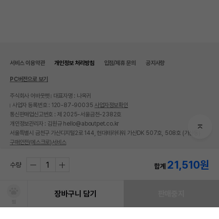
서비스 이용약관
개인정보 처리방침
입점/제휴 문의
공지사항
PC버전으로 보기
주식회사 어바웃펫
대표자명 : 나옥귀
사업자 등록번호 : 120-87-90035
사업자정보확인
통신판매업신고번호 : 제 2025-서울금천-2382호
개인정보관리자 : 김원규 hello@aboutpet.co.kr
서울특별시 금천구 가산디지털2로 144, 현대테라타워 가산DK 507호, 508호 (가산동)
구매안전(에스크로)서비스
© copyright (c) www.aboutpet.co.kr all rights reserved.
21,510
원
수량
합계
장바구니 담기
판매중지
찜