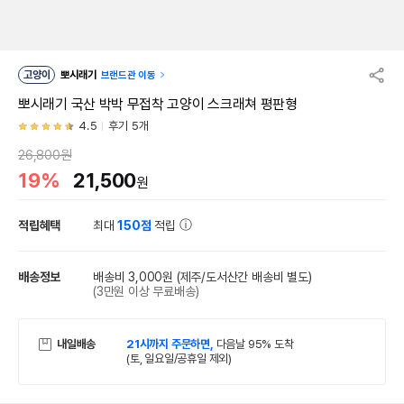
고양이
뽀시래기
브랜드관 이동
뽀시래기 국산 박박 무접착 고양이 스크래쳐 평판형
4.5
후기 5개
26,800원
19%
21,500
원
적립혜택
최대
150점
적립
배송정보
배송비 3,000원
(제주/도서산간 배송비 별도)
(3만원 이상 무료배송)
내일배송
21시까지 주문하면,
다음날 95% 도착
(토, 일요일/공휴일 제외)