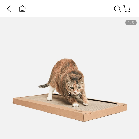
1
/
5