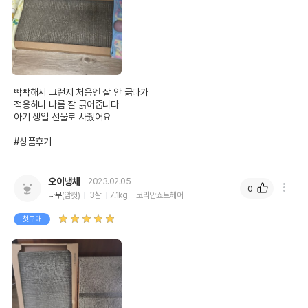
빡빡해서 그런지 처음엔 잘 안 긁다가

적응하니 나름 잘 긁어줍니다

아기 생일 선물로 사줬어요

#상품후기
오이냉채
2023.02.05
0
나무
(암컷)
3살
7.1kg
코리안쇼트헤어
첫구매