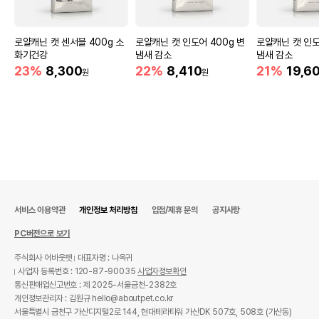
로얄캐닌 캣 센서블 400g 소
로얄캐닌 캣 인도어 400g 변
로얄캐닌 캣 인도어
화기건강
냄새 감소
냄새 감소
23%
8,300
22%
8,410
21%
19,6
원
원
서비스 이용약관
개인정보 처리방침
입점/제휴 문의
공지사항
PC버전으로 보기
주식회사 어바웃펫
대표자명 : 나옥귀
사업자 등록번호 : 120-87-90035
사업자정보확인
통신판매업신고번호 : 제 2025-서울금천-2382호
개인정보관리자 : 김원규 hello@aboutpet.co.kr
서울특별시 금천구 가산디지털2로 144, 현대테라타워 가산DK 507호, 508호 (가산동)