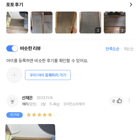
포토 후기
2
2
비슷한 리뷰
만족도순
최신순
아이를 등록하면 비슷한 후기를 확인할 수 있어요.
우리 아이 등록하러 가기
선채은
2023.11.14
0
채리
(암컷)
2살
5.4kg
코리안쇼트헤어
첫구매