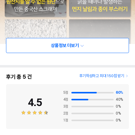
상품정보 더보기
후기 총
5
건
후기작성하고 최대 150점 받기
5
점
60
%
4.5
4
점
40
%
3
점
0
%
2
점
0
%
1
점
0
%