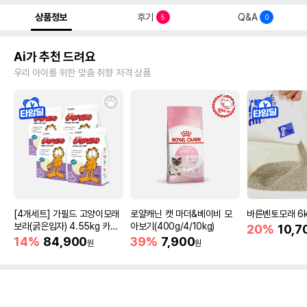
상품정보
후기
Q&A
5
0
Ai가 추천 드려요
우리 아이를 위한 맞춤 취향 저격 상품
[4개세트] 가필드 고양이모래
로얄캐닌 캣 마더&베이비 모
바른벤토모래 6
보라(굵은입자) 4.55kg 카사
아보기(400g/4/10kg)
20%
10,7
바모래
14%
84,900
39%
7,900
원
원