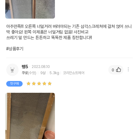
아주만족!!! 오른쪽 너덜거려 버려야되는 기존 삼각스크레쳐에 걸쳐 얹어 쓰니 
딱 좋아요! 왼쪽 이제품은 너덜거림 없음! 사진비교

쓰레기 덜 만드는 튼튼하고 똑똑한 제품 칭찬합니다!!

#상품후기
펭5
2022.08.10
0
쿠로
(수컷)
9살
5.3kg
코리안쇼트헤어
첫구매