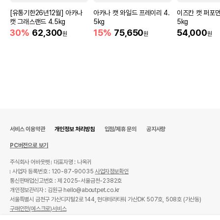
[유통기한26년12월] 아카나
아카나 캣 와일드 프레이리 4.
이즈칸 캣 퍼포먼
캣 그래스랜드 4.5kg
5kg
5kg
30%
62,300
15%
75,650
54,000
원
원
원
서비스 이용약관
개인정보 처리방침
입점/제휴 문의
공지사항
PC버전으로 보기
주식회사 어바웃펫
대표자명 : 나옥귀
사업자 등록번호 : 120-87-90035
사업자정보확인
통신판매업신고번호 : 제 2025-서울금천-2382호
개인정보관리자 : 김원규 hello@aboutpet.co.kr
서울특별시 금천구 가산디지털2로 144, 현대테라타워 가산DK 507호, 508호 (가산동)
구매안전(에스크로)서비스