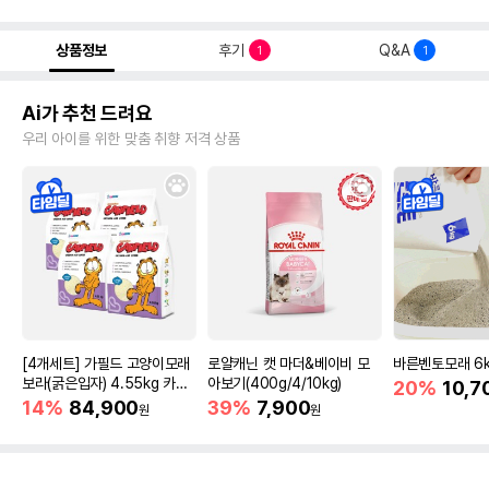
상품정보
후기
Q&A
1
1
Ai가 추천 드려요
우리 아이를 위한 맞춤 취향 저격 상품
[4개세트] 가필드 고양이모래
로얄캐닌 캣 마더&베이비 모
바른벤토모래 6
보라(굵은입자) 4.55kg 카사
아보기(400g/4/10kg)
20%
10,7
바모래
14%
84,900
39%
7,900
원
원