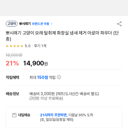
고양이
뽀시래기
브랜드관 이동
뽀시래기 고양이 모래 탈취제 화장실 냄새 제거 아로마 파우더 (단
종)
5.0
후기 1개
18,900원
21%
14,900
원
적립혜택
최대
150점
적립
배송정보
배송비 3,000원
(제주/도서산간 배송비 별도)
(3만원 이상 무료배송)
내일배송
21시까지 주문하면,
다음날 95% 도착
(토, 일요일/공휴일 제외)