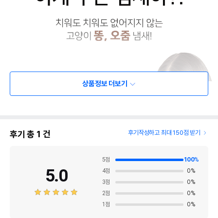
상품정보 더보기
후기 총
1
건
후기작성하고 최대 150점 받기
5
점
100
%
5.0
4
점
0
%
3
점
0
%
2
점
0
%
1
점
0
%