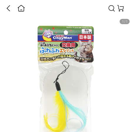
1
/
1