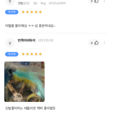
0
크림
(암컷)
3살
3kg
코리안쇼트헤어
첫구매
어쩔줄 몰라해요 ㅋㅋ 넘 흥분하네요~ 
반쪽이바둑이
2023.10.08
0
첫구매
깃털좋아하는 애들이면 백퍼 좋아할듯
