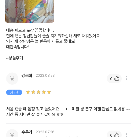
배송 빠르고 포장 꼼꼼합니다.

집에 있는 장난감들에 슬슬 지겨워하길래 새로 채워봤어요!

역시 새 장난감은 늘 반응이 새롭고 좋네요!

대만족입니다!

#상품후기
강소희
2023.08.23
0
첫구매
처음 왔을 때 엄청 갖고 놀았어요 ㅋㅋㅋ 며칠 뽕 뽑구 이젠 관심도 없네용 ~~ 
시간 좀 지나면 잘 놀거 같아요 ㅎㅎ
수우기
2023.07.26
0