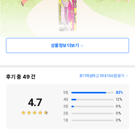
상품정보 더보기
후기 총
49
건
후기작성하고 최대 150점 받기
5
점
82
%
4.7
4
점
12
%
3
점
6
%
2
점
0
%
1
점
0
%