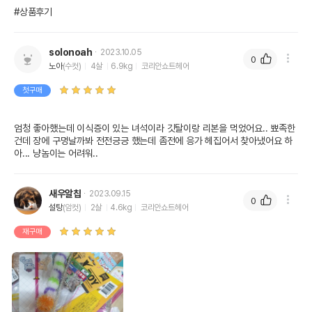
#상품후기
solonoah
2023.10.05
0
노아
(수컷)
4살
6.9kg
코리안쇼트헤어
첫구매
엄청 좋아했는데 이식증이 있는 녀석이라 깃탈이랑 리본을 먹었어요.. 뾰족한
건데 장에 구멍날까봐 전전긍긍 했는데 좀전에 응가 헤집어서 찾아냈어요 하
아... 냥놈이는 어려워..
새우알칩
2023.09.15
0
설탕
(암컷)
2살
4.6kg
코리안쇼트헤어
재구매