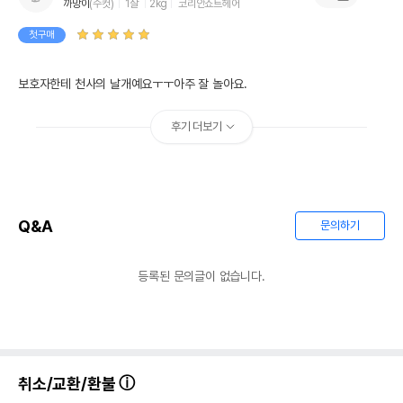
까망이
(수컷)
1살
2kg
코리안쇼트헤어
첫구매
보호자한테 천사의 날개예요ㅜㅜ아주 잘 놀아요.
후기 더보기
Q&A
문의하기
등록된 문의글이 없습니다.
취소/교환/환불