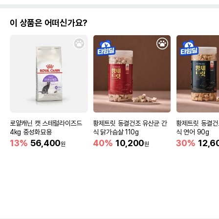
이 상품은 어떠신가요?
로얄캐닌 캣 스테럴라이즈드
황제트릿 동결건조 유산균 간
황제트릿 동결건
4kg 중성화묘용
식 닭가슴살 110g
식 연어 90g
13%
56,400
40%
10,200
30%
12,6
원
원