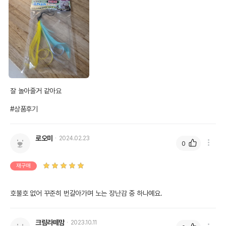
잘 놀아줄거 같아요

#상품후기
로오미
2024.02.23
0
재구매
호불호 없어 꾸준히 번갈아가며 노는 장난감 중 하나예요.
크림라떼맘
2023.10.11