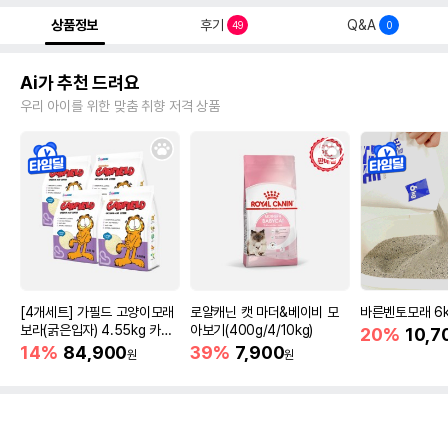
상품정보
후기
Q&A
49
0
Ai가 추천 드려요
우리 아이를 위한 맞춤 취향 저격 상품
[4개세트] 가필드 고양이모래
로얄캐닌 캣 마더&베이비 모
바른벤토모래 6
보라(굵은입자) 4.55kg 카사
아보기(400g/4/10kg)
20%
10,7
바모래
14%
84,900
39%
7,900
원
원