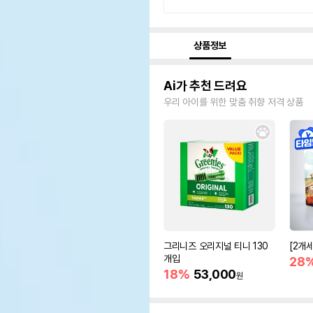
상품정보
Ai가 추천 드려요
우리 아이를 위한 맞춤 취향 저격 상품
그리니즈 오리지널 티니 130
[2개
개입
28
18%
53,000
원