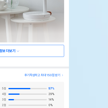
정보 더보기
후기작성하고 최대 150점 받기
5
점
57
%
4
점
29
%
3
점
14
%
2
점
0
%