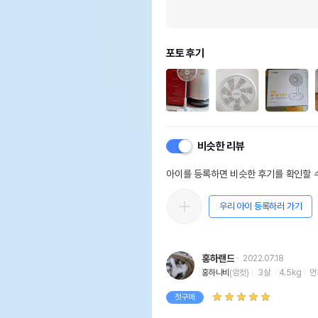
포토 후기
비슷한 리뷰
아이를 등록하면 비슷한 후기를 확인할 수
우리 아이 등록하러 가기
홍하랜드
2022.07.18
홍하나비
(암컷)
3살
4.5kg
먼
첫구매