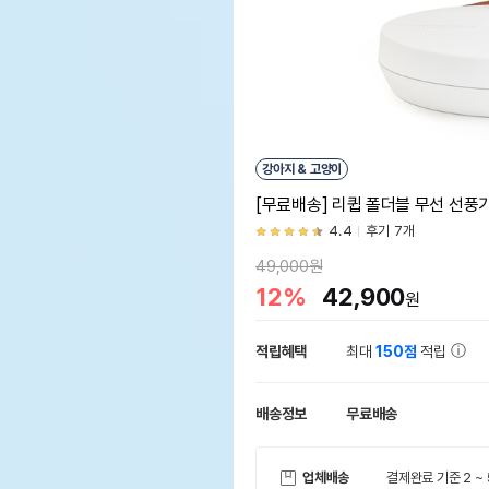
강아지 & 고양이
[무료배송] 리큅 폴더블 무선 선풍기
4.4
후기 7개
49,000원
12%
42,900
원
적립혜택
최대
150점
적립
배송정보
무료배송
업체배송
결제완료 기준 2 ~