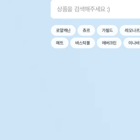
로얄캐닌
츄르
가필드
레오나르
매트
바스락볼
에버크린
이나바