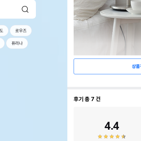
도
로우즈
퓨리나
상품
후기 총
7
건
4.4