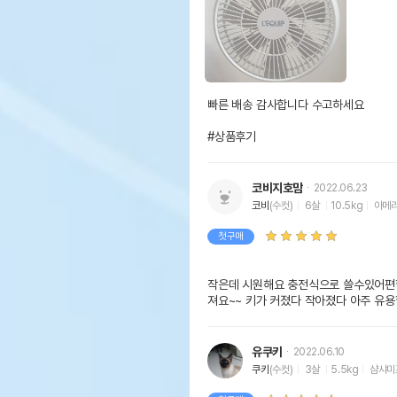
빠른 배송 감사합니다 수고하세요 

#상품후기
코비지호맘
2022.06.23
코비
(수컷)
6살
10.5kg
아메
첫구매
작은데 시원해요 충전식으로 쓸수있어편
져요~~ 키가 커졌다 작아졌다 아주 유
유쿠키
2022.06.10
쿠키
(수컷)
3살
5.5kg
샴샤미