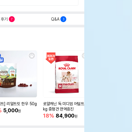
후기
Q&A
7
3
세트] 리얼트릿 한우 50g
로얄캐닌 독 미디엄 어덜트 10
오리젠 독 스몰브리드 4
kg 중형견 면역증진
%
5,000
15%
75,400
원
원
18%
84,900
원