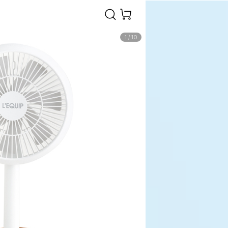
1
/
10