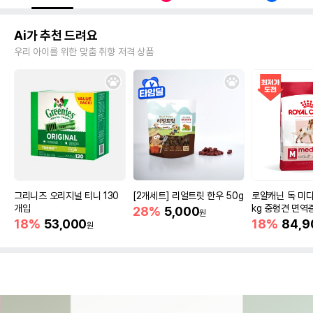
Ai가 추천 드려요
우리 아이를 위한 맞춤 취향 저격 상품
그리니즈 오리지널 티니 130
[2개세트] 리얼트릿 한우 50g
로얄캐닌 독 미디
개입
kg 중형견 면역
28%
5,000
원
18%
53,000
18%
84,9
원