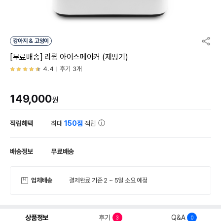
강아지 & 고양이
[무료배송] 리큅 아이스메이커 (제빙기)
4.4
후기 3개
149,000
원
적립혜택
최대
150점
적립
배송정보
무료배송
업체배송
결제완료 기준 2 ~ 5일 소요 예정
상품정보
후기
Q&A
3
0