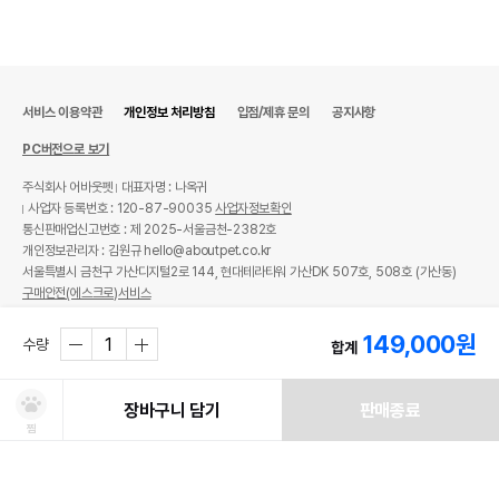
서비스 이용약관
개인정보 처리방침
입점/제휴 문의
공지사항
PC버전으로 보기
주식회사 어바웃펫
대표자명 : 나옥귀
사업자 등록번호 : 120-87-90035
사업자정보확인
통신판매업신고번호 : 제 2025-서울금천-2382호
개인정보관리자 : 김원규 hello@aboutpet.co.kr
서울특별시 금천구 가산디지털2로 144, 현대테라타워 가산DK 507호, 508호 (가산동)
구매안전(에스크로)서비스
© copyright (c) www.aboutpet.co.kr all rights reserved.
149,000
원
수량
합계
장바구니 담기
판매종료
찜
처방사료 주문 시 확인해주세요!
쿠폰보기
적립혜택
취소/ 교환/ 환불
유통기한 임박 상품
최저가 도전 상품
AI검색
AI검색