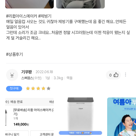
#리큅아이스메이커 #제빙기

매일 얼음컵 사오는 것도 귀찮아 제빙기를 구매했는데 음 좋긴 해요..언제든 
얼음이 있어서

그런데 소리가 조금 크네요..처음엔 정말 시끄러웠는데 이젠 적응이 됐는지 싶
게 덜 거슬리긴 해요..

#상품후기
기무꽝
2022.06.18
0
스삐옹스
(수컷)
1살
3.3kg
랙돌
첫구매