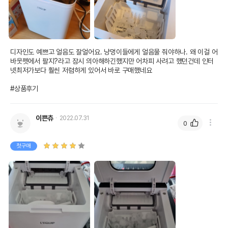
디자인도 예쁘고 얼음도 잘얼어요. 냥멍이들에게 얼음물 줘야하나. 왜 이걸 어
바웃펫에서 팔지?라고 잠시 의아해하긴했지만 어차피 사려고 했던건데 인터
넷최저가보다 훨씬 저렴하게 있어서 바로 구매했네요

#상품후기
이쁜츄
2022.07.31
0
첫구매