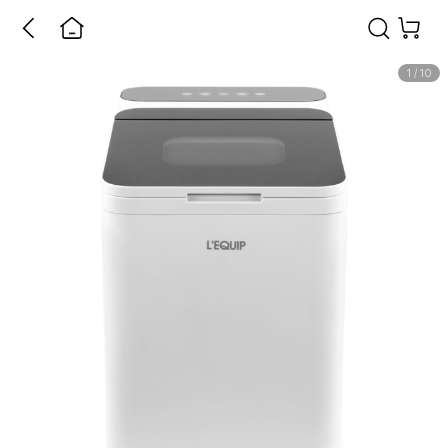
1
/
10