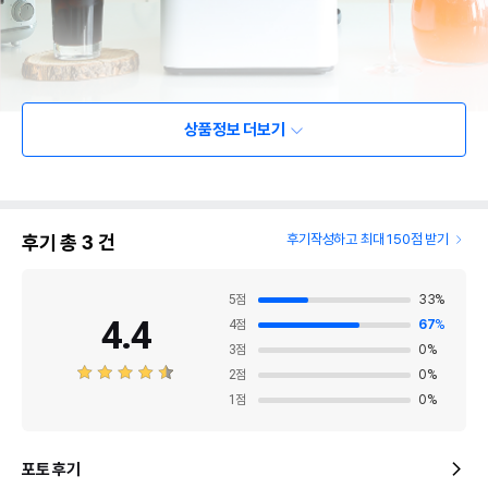
상품정보 더보기
후기 총
3
건
후기작성하고 최대 150점 받기
5
점
33
%
4.4
4
점
67
%
3
점
0
%
2
점
0
%
1
점
0
%
포토 후기