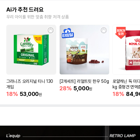
Ai가 추천 드려요
우리 아이를 위한 맞춤 취향 저격 상품
그리니즈 오리지널 티니 130
[2개세트] 리얼트릿 한우 50g
로얄캐닌 독 미디
개입
kg 중형견 면역
28%
5,000
원
18%
53,000
18%
84,9
원