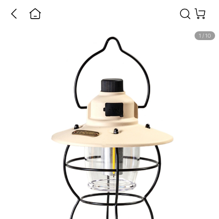
1
/
10