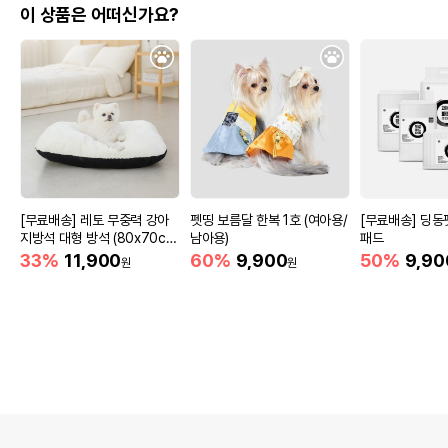
이 상품은 어떠신가요?
[무료배송] 레토 무중력 강아
펫띵 보름달 한복 1호 (여아용/
[무료배송] 딩동
지방석 대형 방석 (80x70c
남아용)
패드
m)
33%
11,900
60%
9,900
50%
9,90
원
원