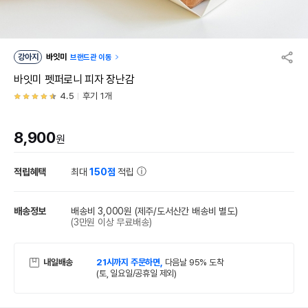
강아지
바잇미
브랜드관 이동
바잇미 펫퍼로니 피자 장난감
4.5
후기 1개
8,900
원
적립혜택
최대
150점
적립
배송정보
배송비 3,000원
(제주/도서산간 배송비 별도)
(3만원 이상 무료배송)
내일배송
21시까지 주문하면,
다음날 95% 도착
(토, 일요일/공휴일 제외)