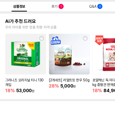
상품정보
후기
Q&A
1
0
Ai가 추천 드려요
우리 아이를 위한 맞춤 취향 저격 상품
그리니즈 오리지널 티니 130
[2개세트] 리얼트릿 한우 50g
로얄캐닌 독 미디
개입
kg 중형견 면역
28%
5,000
원
18%
53,000
18%
84,9
원