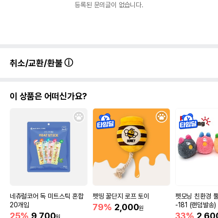
등록된 문의글이 없습니다.
취소/교환/환불
이 상품은 어떠신가요?
네츄럴코어 독 미트스틱 혼합
펫띵 꿀단지 로프 토이
펫모닝 친환경 
20개입
-181 (랜덤발송)
79%
2,000
원
25%
9,700
33%
2,60
원