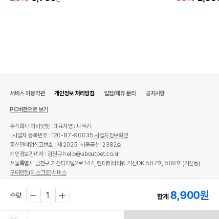
서비스 이용약관
개인정보 처리방침
입점/제휴 문의
공지사항
PC버전으로 보기
주식회사 어바웃펫
대표자명 : 나옥귀
사업자 등록번호 : 120-87-90035
사업자정보확인
통신판매업신고번호 : 제 2025-서울금천-2382호
개인정보관리자 : 김원규 hello@aboutpet.co.kr
서울특별시 금천구 가산디지털2로 144, 현대테라타워 가산DK 507호, 508호 (가산동)
구매안전(에스크로)서비스
© copyright (c) www.aboutpet.co.kr all rights reserved.
8,900
원
수량
합계