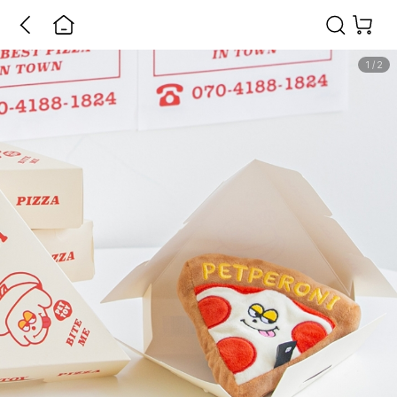
1
/
2