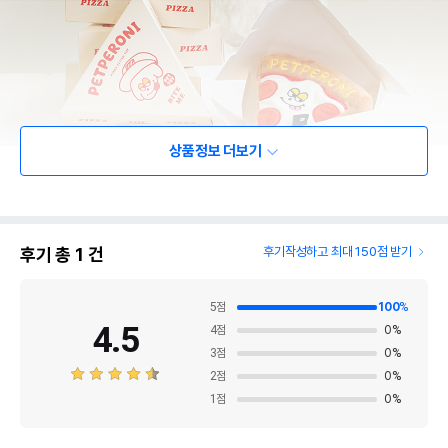
상품정보 더보기
후기 총
1
건
후기작성하고 최대 150점 받기
5
점
100
%
4.5
4
점
0
%
3
점
0
%
2
점
0
%
1
점
0
%