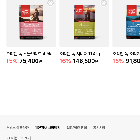
오리젠 독 스몰브리드 4.5kg
오리젠 독 시니어 11.4kg
오리젠 독 오리지
15%
75,400
16%
146,500
15%
91,8
원
원
서비스 이용약관
개인정보 처리방침
입점/제휴 문의
공지사항
PC버전으로 보기