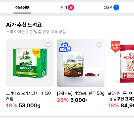
상품정보
후기
Q&A
26
1
Ai가 추천 드려요
우리 아이를 위한 맞춤 취향 저격 상품
그리니즈 오리지널 티니 130
[2개세트] 리얼트릿 한우 50g
로얄캐닌 독 미디
개입
kg 중형견 면역
28%
5,000
원
18%
53,000
18%
84,9
원