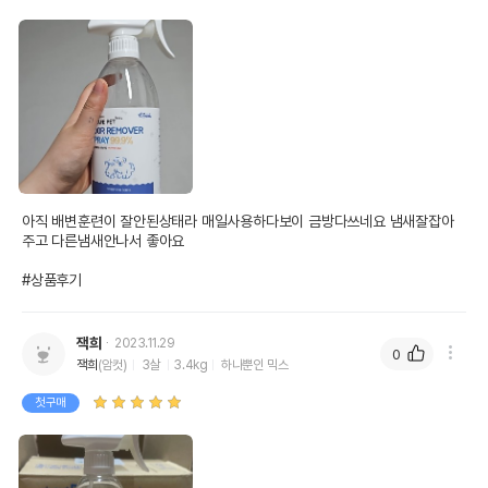
아직 배변훈련이 잘안된상태라 매일사용하다보이 금방다쓰네요 냄새잘잡아
주고 다른냄새안나서 좋아요

#상품후기
잭희
2023.11.29
0
잭희
(암컷)
3살
3.4kg
하나뿐인 믹스
첫구매