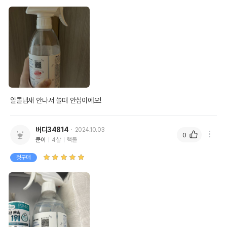
알콜냄새 안나서 쓸때 안심이에오! 
버디34814
2024.10.03
0
쿤이
4살
랙돌
첫구매