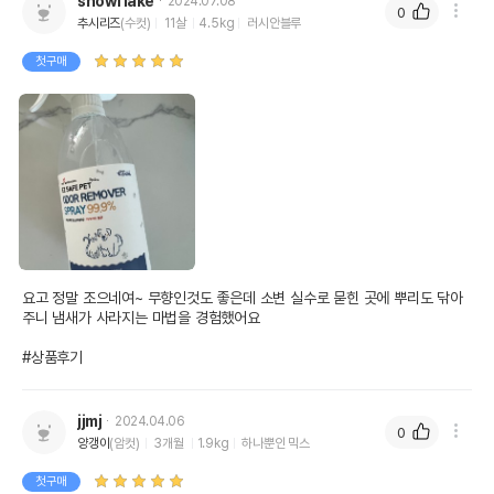
snowflake
2024.07.08
0
추시리즈
(수컷)
11살
4.5kg
러시안블루
첫구매
요고 정말 조으네여~ 무향인것도 좋은데 소변 실수로 묻힌 곳에 뿌리도 닦아
주니 냄새가 사라지는 마법을 경험했어요

#상품후기
jjmj
2024.04.06
0
양갱이
(암컷)
3개월
1.9kg
하나뿐인 믹스
첫구매