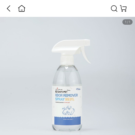
1
/
1