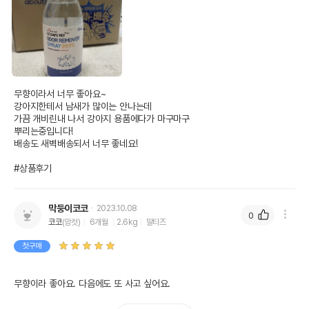
무향이라서 너무 좋아요~ 

강아지한테서 남새가 많이는 안나는데

가끔 개비린내 나서 강아지 용품에다가 마구마구 

뿌리는중입니다!

배송도 새벽배송되서 너무 좋네요!

#상품후기
막둥이코코
2023.10.08
0
코코
(암컷)
6개월
2.6kg
말티즈
첫구매
무향이라 좋아요. 다음에도 또 사고 싶어요.