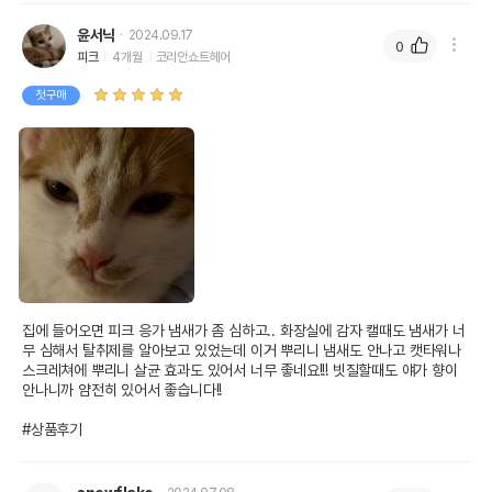
윤서닉
2024.09.17
0
피크
4개월
코리안쇼트헤어
첫구매
집에 들어오면 피크 응가 냄새가 좀 심하고.. 화장실에 감자 캘때도 냄새가 너
무 심해서 탈취제를 알아보고 있었는데 이거 뿌리니 냄새도 안나고 캣타워나 
스크레쳐에 뿌리니 살균 효과도 있어서 너무 좋네요!!! 빗질할때도 얘가 향이 
안나니까 얌전히 있어서 좋습니다!! 

#상품후기