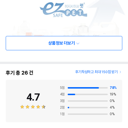
상품정보 더보기
후기 총
26
건
후기작성하고 최대 150점 받기
5
점
78
%
4.7
4
점
19
%
3
점
0
%
2
점
4
%
1
점
0
%