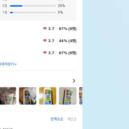
2
점
26
%
1
점
5
%
3.7
67% (6명)
3.7
44% (4명)
3.7
67% (6명)
자세히보기
만족도순
최신순