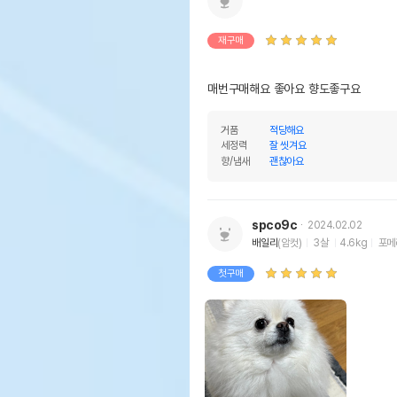
재구매
매번구매해요 좋아요 향도좋구요
거품
적당해요
세정력
잘 씻겨요
향/냄새
괜찮아요
spco9c
2024.02.02
배일리
(암컷)
3살
4.6kg
포메
첫구매
상품 필수 정보
램버
품명 및 모델명
샴푸 