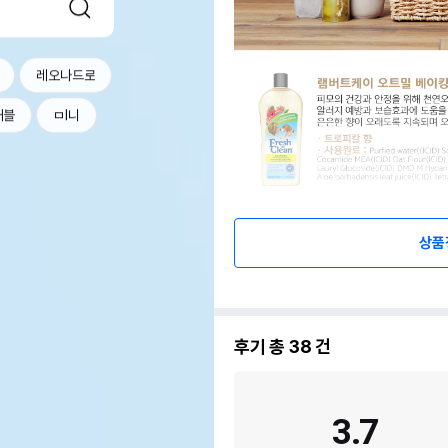
레오나드로
커블
ㅁl니
상품
후기 총
38
건
3.7