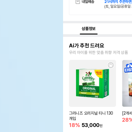
내일배송
21시까지 주문하면
(토, 일요일/공휴일 
상품정보
Ai가 추천 드려요
우리 아이를 위한 맞춤 취향 저격 상품
그리니즈 오리지널 티니 130
[2개
개입
28
18%
53,000
원