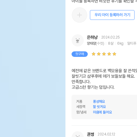
아이를 등록하면 비슷한 후기를 확인할 수
우리 아이 등록하러 가기
은하냥
2024.02.25
양태양
(수컷)
8살
6kg
말티푸
첫구매
예전에 같은 브랜드로 백모용을 잘 쓴적있
잘씻기고 샴푸후에 애가 보들보들 해요. 

만족합니다. 

고급스런 향기는 덤입니다. 
거품
풍성해요
세정력
잘 씻겨요
향/냄새
마음에 들어요
권썽
2024.02.12