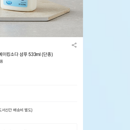
킹소다 샴푸 533ml (단종)
거품
도서산간 배송비 별도)