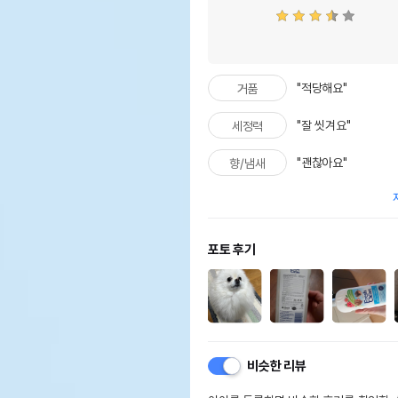
"적당해요"
거품
"잘 씻겨요"
세정력
"괜찮아요"
향/냄새
포토 후기
비슷한 리뷰