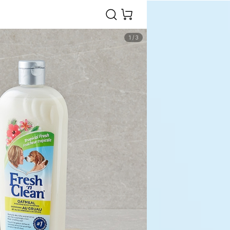
1
/
3