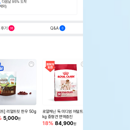
,
다음날 95% 도착
제외)
후기
Q&A
38
0
세트] 리얼트릿 한우 50g
로얄캐닌 독 미디엄 어덜트 10
오리젠 독 스몰브리드 4
kg 중형견 면역증진
%
5,000
15%
75,400
원
원
18%
84,900
원