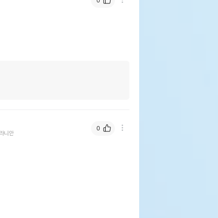
0
0
라니안
트케이 후레쉬앤크린 오트밀&베이킹소다
533ml