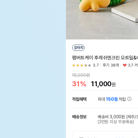
강아지
램버트케이 후레쉬앤크린 오트밀&베이
3.7
후기 38개
3.7 
16,000원
31%
11,000
원
적립혜택
최대
150점
적립
배송정보
배송비 3,000원
(제주/
(3만원 이상 무료배송)