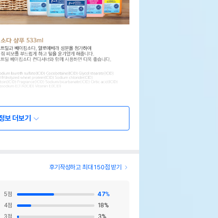
정보 더보기
후기작성하고 최대 150점 받기
5
점
47
%
4
점
18
%
3
점
3
%