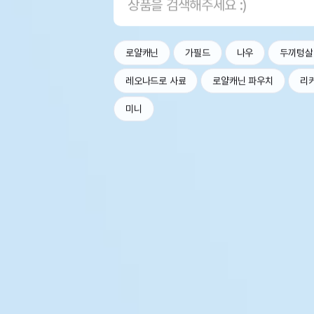
로얄캐닌
가필드
나우
두끼텅살
레오나드로 사료
로얄캐닌 파우치
리
미니