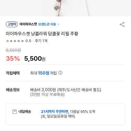
고양이
마이하우스캣
브랜드관 이동
마이하우스캣 냥플라워 덩쿨꽃 리필 주황
0.5
후기 1개
8,500원
35%
5,500
원
적립혜택
최대
150점
적립
배송정보
배송비 3,000원
(제주/도서산간 배송비 별도)
(3만원 이상 무료배송)
내일배송
21시까지 주문하면,
다음날 95% 도착
(토, 일요일/공휴일 제외)