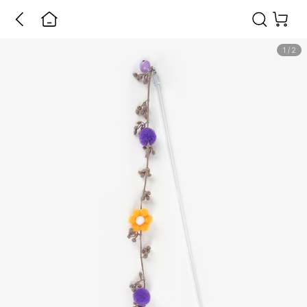
1
/
2