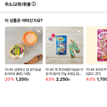
취소/교환/환불
이 상품은 어떠신가요?
이나바 금빛육수 컵 닭가슴살
이나바 캣 츄르비(닭가슴살+구
이나바 토비츠쿠
&가리비 (IMC-146)
운가다랑어) 10g 4개입 (QS
(QSC-211)
C-273)
20%
1,200
43%
2,250
43%
1,70
원
원