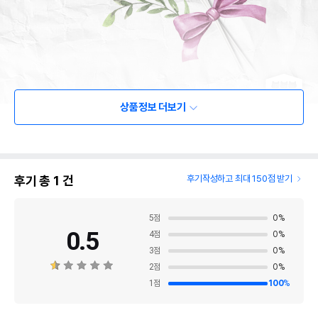
상품정보 더보기
후기 총
1
건
후기작성하고 최대 150점 받기
5
점
0
%
0.5
4
점
0
%
3
점
0
%
2
점
0
%
1
점
100
%