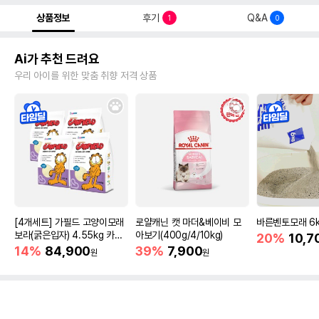
상품정보
후기
Q&A
1
0
Ai가 추천 드려요
우리 아이를 위한 맞춤 취향 저격 상품
[4개세트] 가필드 고양이모래
로얄캐닌 캣 마더&베이비 모
바른벤토모래 6
보라(굵은입자) 4.55kg 카사
아보기(400g/4/10kg)
20%
10,7
바모래
14%
84,900
39%
7,900
원
원