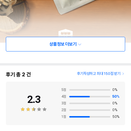
상품정보 더보기
후기 총
2
건
후기작성하고 최대 150점 받기
5
점
0
%
2.3
4
점
50
%
3
점
0
%
2
점
0
%
1
점
50
%