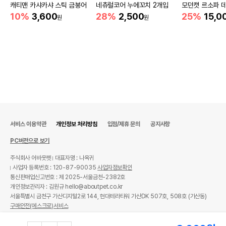
캐티맨 카샤카샤 스틱 금붕어
네츄럴코어 누에꼬치 2개입
모던캣 르소파 
10%
3,600
28%
2,500
25%
15,0
원
원
서비스 이용약관
개인정보 처리방침
입점/제휴 문의
공지사항
PC버전으로 보기
주식회사 어바웃펫
대표자명 : 나옥귀
사업자 등록번호 : 120-87-90035
사업자정보확인
통신판매업신고번호 : 제 2025-서울금천-2382호
개인정보관리자 : 김원규 hello@aboutpet.co.kr
서울특별시 금천구 가산디지털2로 144, 현대테라타워 가산DK 507호, 508호 (가산동)
구매안전(에스크로)서비스
© copyright (c) www.aboutpet.co.kr all rights reserved.