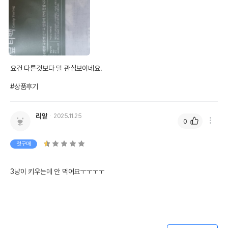
요건 다른것보다 덜 관심보이네요.

#상품후기
리앝
2025.11.25
0
첫구매
3냥이 키우는데 안 먹어요ㅜㅜㅜㅜ