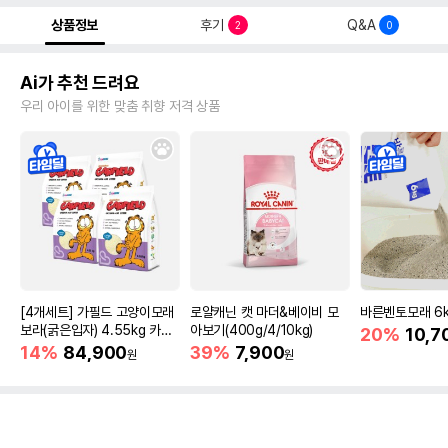
상품정보
후기
Q&A
2
0
Ai가 추천 드려요
우리 아이를 위한 맞춤 취향 저격 상품
[4개세트] 가필드 고양이모래
로얄캐닌 캣 마더&베이비 모
바른벤토모래 6
보라(굵은입자) 4.55kg 카사
아보기(400g/4/10kg)
20%
10,7
바모래
14%
84,900
39%
7,900
원
원