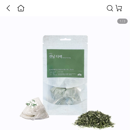
1
/
3