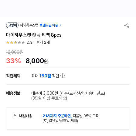
고양이
마이하우스캣
브랜드관 이동
마이하우스캣 캣닢 티백 8pcs
2.3
후기 2개
12,000원
33%
8,000
원
적립혜택
최대
150점
적립
배송정보
배송비 3,000원
(제주/도서산간 배송비 별도)
(3만원 이상 무료배송)
내일배송
21시까지 주문하면,
다음날 95% 도착
(토, 일요일/공휴일 제외)