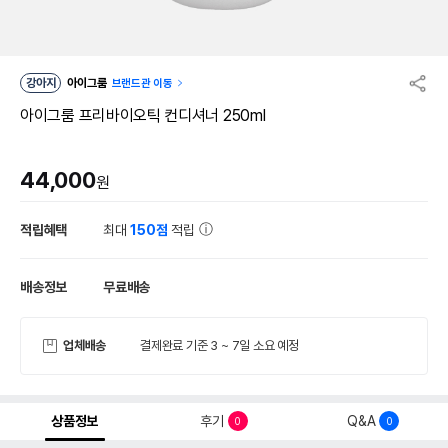
강아지
아이그룸
브랜드관 이동
아이그룸 프리바이오틱 컨디셔너 250ml
44,000
원
적립혜택
최대
150점
적립
배송정보
무료배송
업체배송
결제완료 기준 3 ~ 7일 소요 예정
상품정보
후기
Q&A
0
0