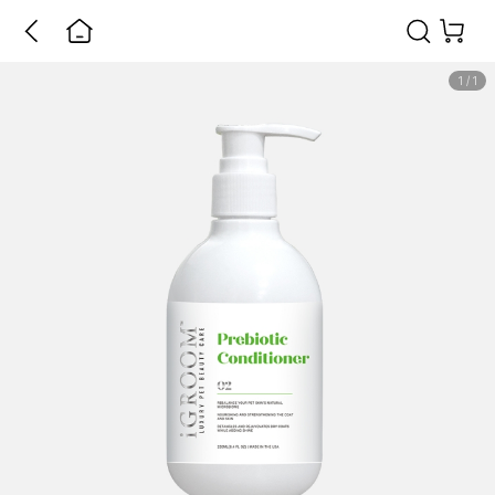
1
/
1