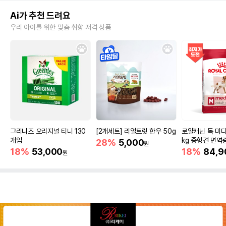
Ai가 추천 드려요
우리 아이를 위한 맞춤 취향 저격 상품
그리니즈 오리지널 티니 130
[2개세트] 리얼트릿 한우 50g
로얄캐닌 독 미디
개입
kg 중형견 면역
28%
5,000
원
18%
53,000
18%
84,9
원