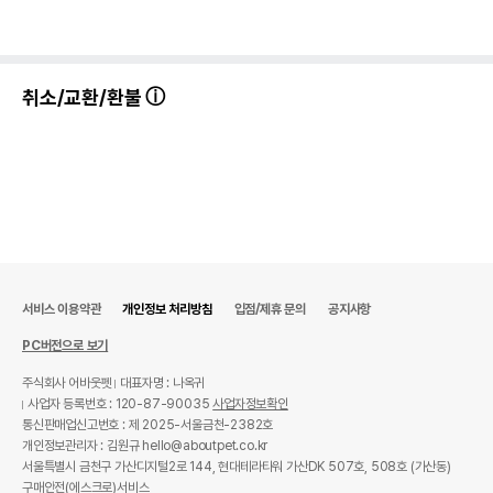
취소/교환/환불
서비스 이용약관
개인정보 처리방침
입점/제휴 문의
공지사항
PC버전으로 보기
주식회사 어바웃펫
대표자명 : 나옥귀
사업자 등록번호 : 120-87-90035
사업자정보확인
통신판매업신고번호 : 제 2025-서울금천-2382호
개인정보관리자 : 김원규 hello@aboutpet.co.kr
서울특별시 금천구 가산디지털2로 144, 현대테라타워 가산DK 507호, 508호 (가산동)
구매안전(에스크로)서비스