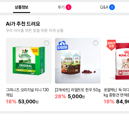
상품정보
후기
Q&A
3
0
Ai가 추천 드려요
우리 아이를 위한 맞춤 취향 저격 상품
그리니즈 오리지널 티니 130
[2개세트] 리얼트릿 한우 50g
로얄캐닌 독 미디
개입
kg 중형견 면역
28%
5,000
원
18%
53,000
18%
84,9
원