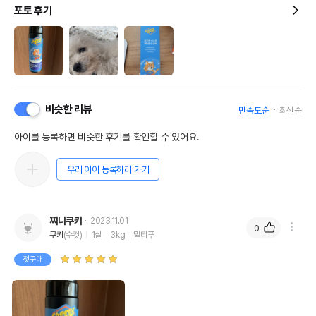
포토 후기
비슷한 리뷰
만족도순
최신순
아이를 등록하면 비슷한 후기를 확인할 수 있어요.
우리 아이 등록하러 가기
찌니쿠키
2023.11.01
0
쿠키
(수컷)
1살
3kg
말티푸
첫구매