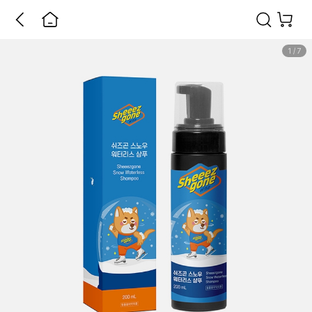
1
/
7