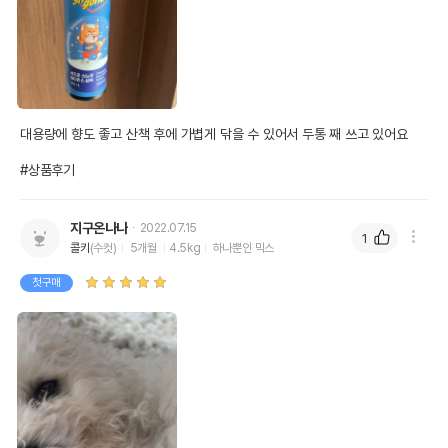
대용량에 향도 좋고 산책 후에 가볍게 닦을 수 있어서 두통 째 쓰고 있어요

#상품후기
지구온나나
2022.07.15
1
콜키
(수컷)
5개월
4.5kg
하나뿐인 믹스
첫구매