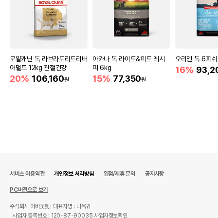
로얄캐닌 독 라브라도리트리버
아카나 독 라이트&피트 레시
오리젠 독 6피쉬 
어덜트 12kg 관절건강
피 6kg
16%
93,2
20%
106,160
15%
77,350
원
원
서비스 이용약관
개인정보 처리방침
입점/제휴 문의
공지사항
PC버전으로 보기
주식회사 어바웃펫
대표자명 : 나옥귀
사업자 등록번호 : 120-87-90035
사업자정보확인