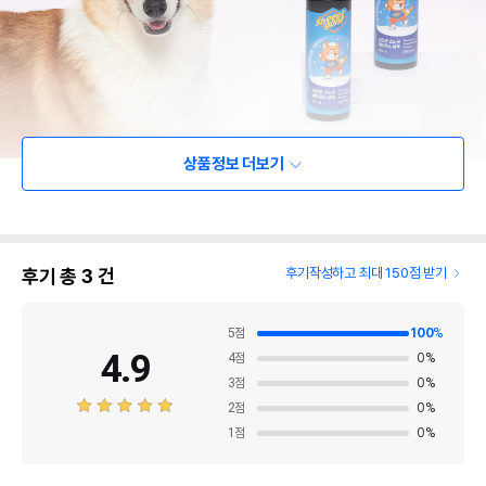
상품정보 더보기
후기 총
3
건
후기작성하고 최대 150점 받기
5
점
100
%
4.9
4
점
0
%
3
점
0
%
2
점
0
%
1
점
0
%