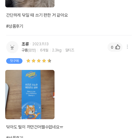
간단하게 닦일 때 쓰기 편한 거 같아요

#상품후기
조류
2023.11.13
0
구름
(암컷)
6개월
2.3kg
말티즈
첫구매
닦아도 털이 까만건어쩔수없네요ㅠ
