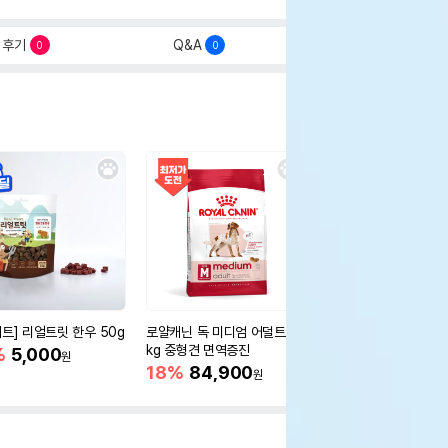
후기
Q&A
0
0
세트] 리얼트릿 한우 50g
로얄캐닌 독 미디엄 어덜트 10
오리젠 독 스몰브리드 4
kg 중형견 면역증진
%
5,000
15%
75,400
원
원
18%
84,900
원