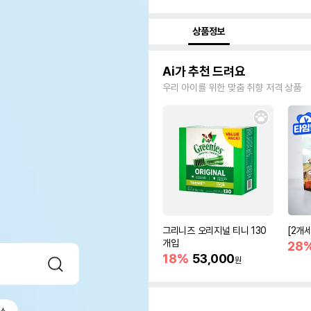
상품정보
Ai가 추천 드려요
우리 아이를 위한 맞춤 취향 저격 상품
그리니즈 오리지널 티니 130
[2개
개입
28
18%
53,000
원