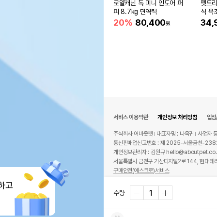
로얄캐닌 독 미니 인도어 퍼
펫트리
피 8.7kg 면역력
식 욕
20%
80,400
34,
원
서비스 이용약관
개인정보 처리방침
입점
주식회사 어바웃펫
대표자명 : 나옥귀
사업자 등
통신판매업신고번호 : 제 2025-서울금천-238
개인정보관리자 : 김원규 hello@aboutpet.co.
서울특별시 금천구 가산디지털2로 144, 현대테라
구매안전(에스크로)서비스
© copyright (c) www.aboutpet.co.kr all r
하고
수량