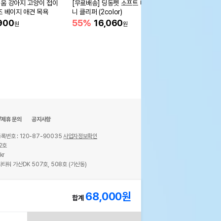
움 강아지 고양이 접이
[무료배송] 딩동펫 소프트 미
[무료배송] 두잇 더테이
조 베이지 애견 목욕
니 클리퍼 (2color)
러스 화이트 자동급식
S/M
900
55%
16,060
37%
144,000
원
원
/제휴 문의
공지사항
록번호 : 120-87-90035
사업자정보확인
2호
kr
타워 가산DK 507호, 508호 (가산동)
ights reserved.
68,000
원
합계