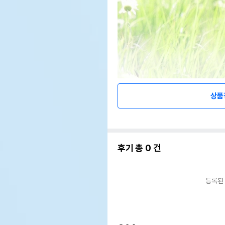
상품
후기 총
0
건
등록된