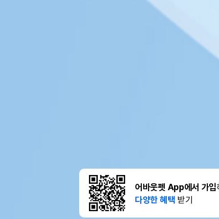
어바웃펫 App에서 가입
다양한 혜택
받기