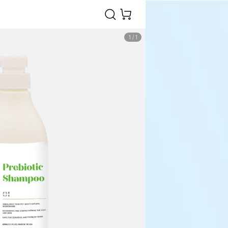
1
/
1