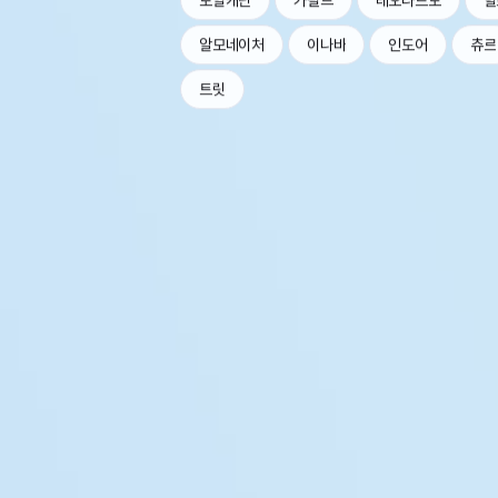
로얄캐닌
가필드
레오나르도
힐
알모네이처
이나바
인도어
츄르
트릿