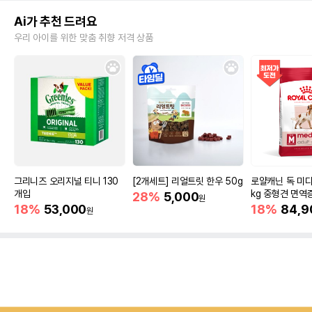
Ai가 추천 드려요
우리 아이를 위한 맞춤 취향 저격 상품
그리니즈 오리지널 티니 130
[2개세트] 리얼트릿 한우 50g
로얄캐닌 독 미디
개입
kg 중형견 면역
28%
5,000
원
18%
53,000
18%
84,9
원