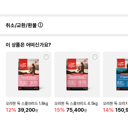
취소/교환/환불
이 상품은 어떠신가요?
오리젠 독 스몰브리드 1.8kg
오리젠 독 스몰브리드 4.5kg
오리젠 독 오리지널
12%
39,200
15%
75,400
14%
150,
원
원