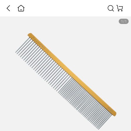
1
/
1