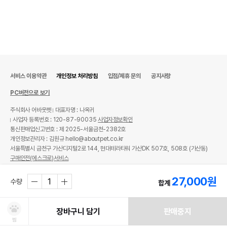
서비스 이용약관
개인정보 처리방침
입점/제휴 문의
공지사항
PC버전으로 보기
주식회사 어바웃펫
대표자명 : 나옥귀
사업자 등록번호 : 120-87-90035
사업자정보확인
통신판매업신고번호 : 제 2025-서울금천-2382호
개인정보관리자 : 김원규 hello@aboutpet.co.kr
서울특별시 금천구 가산디지털2로 144, 현대테라타워 가산DK 507호, 508호 (가산동)
구매안전(에스크로)서비스
© copyright (c) www.aboutpet.co.kr all rights reserved.
27,000
원
수량
합계
장바구니 담기
판매중지
찜