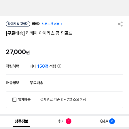
강아지 & 고양이
리케이
브랜드관 이동
[무료배송] 리케이 아이리스 콤 딥골드
27,000
원
적립혜택
최대
150점
적립
배송정보
무료배송
업체배송
결제완료 기준 3 ~ 7일 소요 예정
상품정보
후기
Q&A
0
0