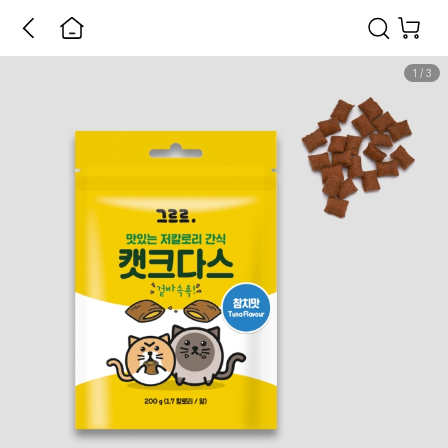
1
/
3