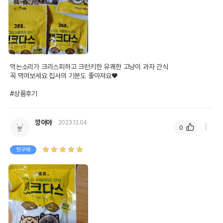
먹는소리가 크리스피하고 크런키한 유쾌한 고냥이 과자 간식

꼭 먹여보세요 집사의 기분도 좋아져요♥︎

#상품후기
깡이야
2023.12.04
0
첫구매