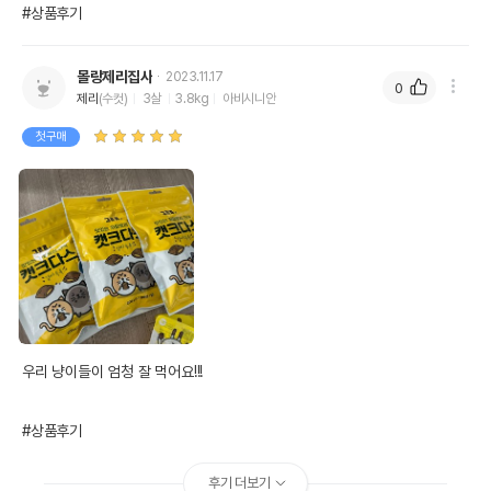
#상품후기
몰랑제리집사
2023.11.17
0
제리
(수컷)
3살
3.8kg
아비시니안
첫구매
우리 냥이들이 엄청 잘 먹어요!!! 

#상품후기
후기 더보기