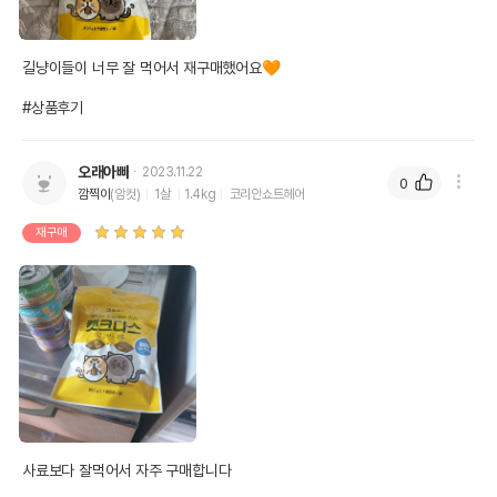
길냥이들이 너무 잘 먹어서 재구매했어요🧡

#상품후기
오래아빠
2023.11.22
0
깜찍이
(암컷)
1살
1.4kg
코리안쇼트헤어
재구매
사료보다 잘먹어서 자주 구매합니다
