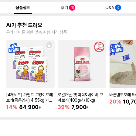
상품정보
후기
Q&A
45
0
Ai가 추천 드려요
우리 아이를 위한 맞춤 취향 저격 상품
[4개세트] 가필드 고양이모래
로얄캐닌 캣 마더&베이비 모
바른벤토모래 6
보라(굵은입자) 4.55kg 카사
아보기(400g/4/10kg)
20%
10,7
바모래
14%
84,900
39%
7,900
원
원