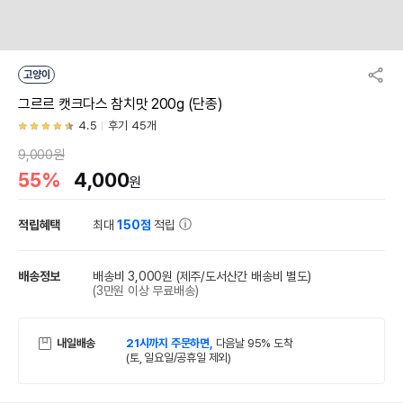
고양이
그르르 캣크다스 참치맛 200g (단종)
4.5
후기 45개
9,000원
55%
4,000
원
적립혜택
최대
150점
적립
배송정보
배송비 3,000원
(제주/도서산간 배송비 별도)
(3만원 이상 무료배송)
내일배송
21시까지 주문하면,
다음날 95% 도착
(토, 일요일/공휴일 제외)