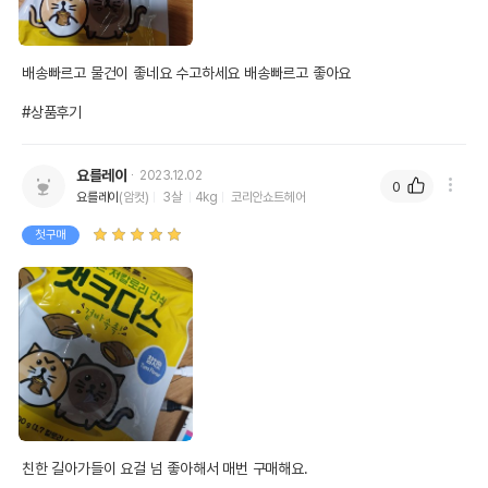
배송빠르고 물건이 좋네요 수고하세요 배송빠르고 좋아요 

#상품후기
요를레이
2023.12.02
0
요를레이
(암컷)
3살
4kg
코리안쇼트헤어
첫구매
친한 길아가들이 요걸 넘 좋아해서 매번 구매해요.
