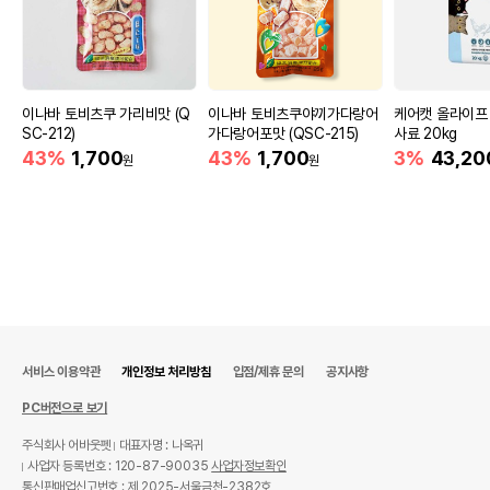
이나바 토비츠쿠 가리비맛 (Q
이나바 토비츠쿠야끼가다랑어
케어캣 올라이프
SC-212)
가다랑어포맛 (QSC-215)
사료 20kg
43%
1,700
43%
1,700
3%
43,20
원
원
서비스 이용약관
개인정보 처리방침
입점/제휴 문의
공지사항
PC버전으로 보기
주식회사 어바웃펫
대표자명 : 나옥귀
사업자 등록번호 : 120-87-90035
사업자정보확인
통신판매업신고번호 : 제 2025-서울금천-2382호