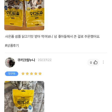
사은퓸 샘플 닭고기맛 받아 먹여보니 넘 좋아들해서 큰 걸로 주문했어요. 

#상품후기
쿠키크림누나
2023.11.22
0
첫구매