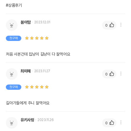
#상품후기
봄이맘
2023.12.01
0
첫구매
처음 사본건데 집냥이 길냥이 다 잘먹어요
최미혜
2023.11.27
0
첫구매
길아가들에게 주니 잘먹어요 
유키사랑
2023.11.26
0