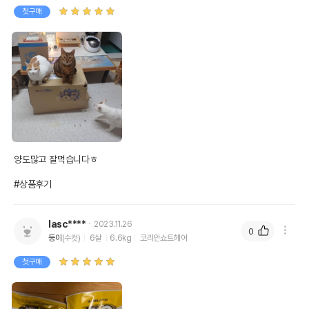
첫구매
양도많고 잘먹습니다ㅎ

#상품후기
lasc****
2023.11.26
0
둥이
(수컷)
6살
6.6kg
코리안쇼트헤어
첫구매