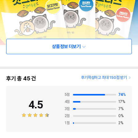
상품정보 더보기
후기 총
45
건
후기작성하고 최대 150점 받기
5
점
74
%
4.5
4
점
17
%
3
점
7
%
2
점
0
%
1
점
2
%