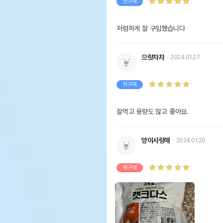
첫구매
저렴하게 잘 구입했습니다
으랏차챠
2024.01.27
첫구매
잘먹고 용량도 많고 좋아요.
양이사랑해
2024.01.20
재구매