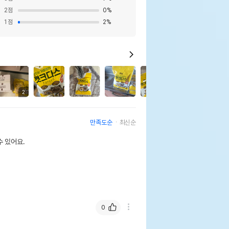
2
점
0
%
1
점
2
%
1
2
만족도순
최신순
 있어요.
0