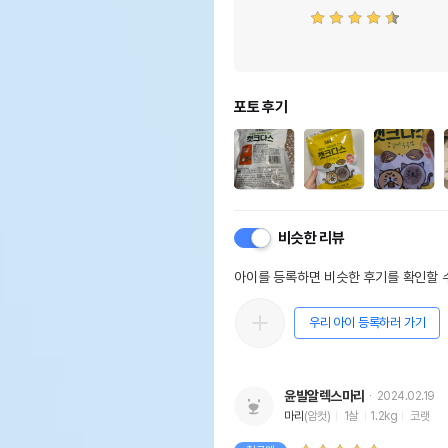
포토 후기
비슷한 리뷰
아이를 등록하면 비슷한 후기를 확인할 수
우리 아이 등록하러 가기
윤발알렉스마리
2024.02.19
마리
(암컷)
1살
1.2kg
코랫