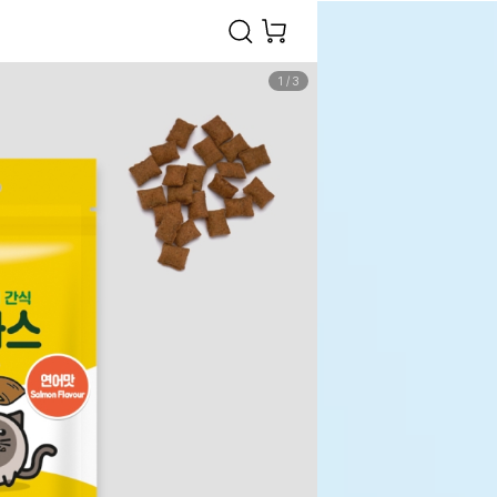
1
/
3