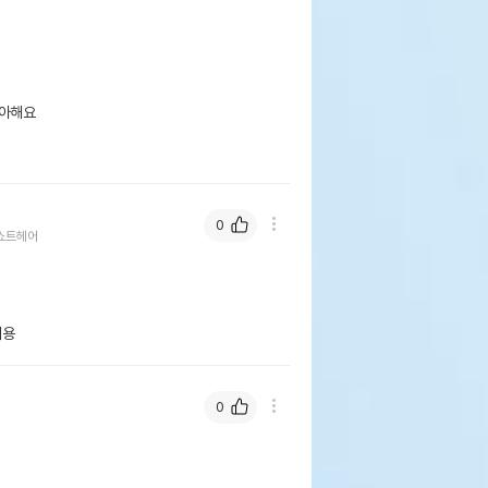
아해요

0
쇼트헤어
어용
0