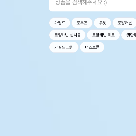
가필드
로우즈
두잇
로얄캐닌
로얄캐닌 센서블
로얄캐닌 피트
캣만
가필드 그린
더스트몬