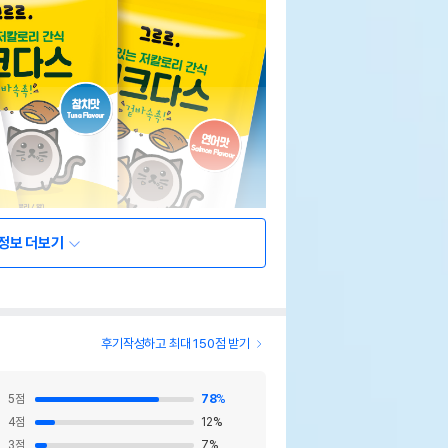
정보 더보기
후기작성하고 최대 150점 받기
5
점
78
%
4
점
12
%
3
점
7
%