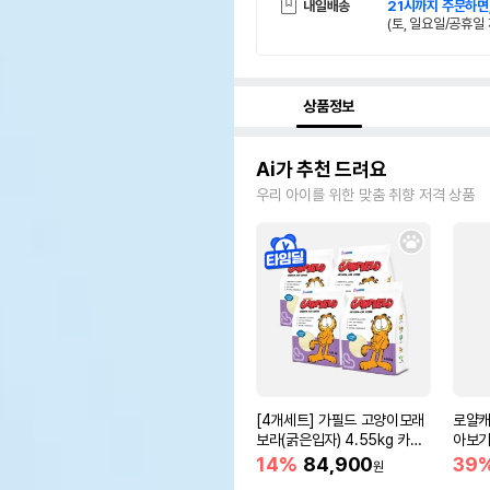
내일배송
21시까지 주문하면
(토, 일요일/공휴일 
상품정보
Ai가 추천 드려요
우리 아이를 위한 맞춤 취향 저격 상품
[4개세트] 가필드 고양이모래
로얄캐
보라(굵은입자) 4.55kg 카사
아보기(
바모래
14%
84,900
39
원