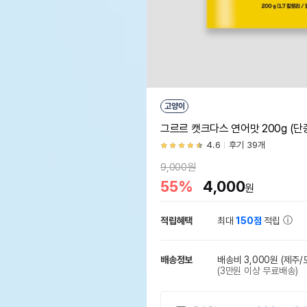
고양이
그르르 캣크다스 연어맛 200g (단
4.6
후기 39개
9,000원
55%
4,000
원
적립혜택
최대
150점
적립
배송정보
배송비 3,000원
(제주/
(3만원 이상 무료배송)