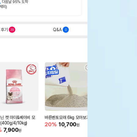
,
다음날 95% 도착
제외)
후기
Q&A
39
0
닌 캣 마더&베이비 모
바른벤토모래 6kg 모아보기
로얄캐닌 캣 인도어 4k
400g/4/10kg)
새 감소
20%
10,700
원
%
7,900
16%
55,000
원
원