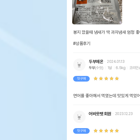
봉지 깠을때 냄새가 딱 과자냄새 엄청 좋
#상품후기
두부에온
2024.01.13
두부
(수컷)
1살
6.5kg
코리안
첫구매
연어를 좋아해서 먹였는데 맛있게 먹었
어바웃펫 회원
2023.12.23
첫구매