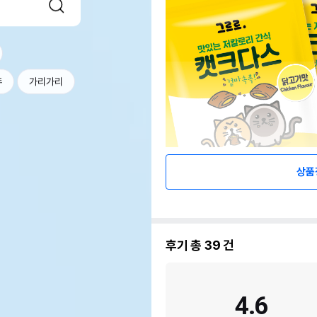
두
가리가리
상품
후기 총
39
건
4.6