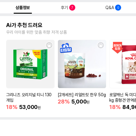
상품정보
후기
Q&A
7
0
Ai가 추천 드려요
우리 아이를 위한 맞춤 취향 저격 상품
그리니즈 오리지널 티니 130
[2개세트] 리얼트릿 한우 50g
로얄캐닌 독 미디
개입
kg 중형견 면역
28%
5,000
원
18%
53,000
18%
84,9
원