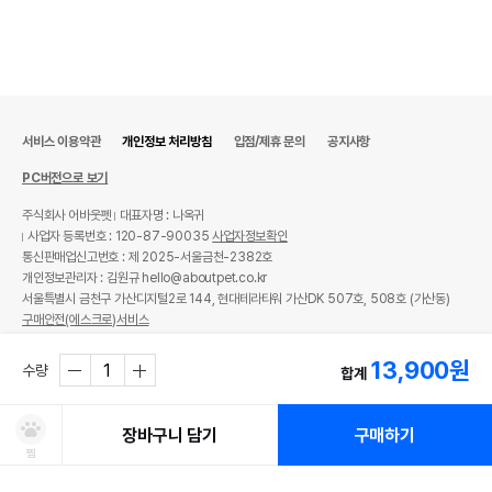
서비스 이용약관
개인정보 처리방침
입점/제휴 문의
공지사항
PC버전으로 보기
주식회사 어바웃펫
대표자명 : 나옥귀
사업자 등록번호 : 120-87-90035
사업자정보확인
통신판매업신고번호 : 제 2025-서울금천-2382호
개인정보관리자 : 김원규 hello@aboutpet.co.kr
서울특별시 금천구 가산디지털2로 144, 현대테라타워 가산DK 507호, 508호 (가산동)
구매안전(에스크로)서비스
© copyright (c) www.aboutpet.co.kr all rights reserved.
13,900
원
수량
합계
장바구니 담기
구매하기
찜