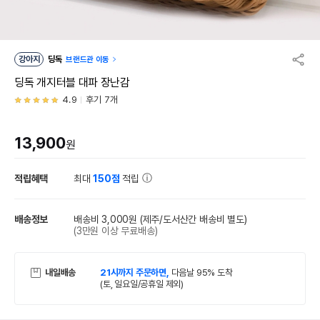
강아지
딩독
브랜드관 이동
딩독 개지터블 대파 장난감
4.9
후기 7개
13,900
원
적립혜택
최대
150점
적립
배송정보
배송비 3,000원
(제주/도서산간 배송비 별도)
(3만원 이상 무료배송)
내일배송
21시까지 주문하면,
다음날 95% 도착
(토, 일요일/공휴일 제외)