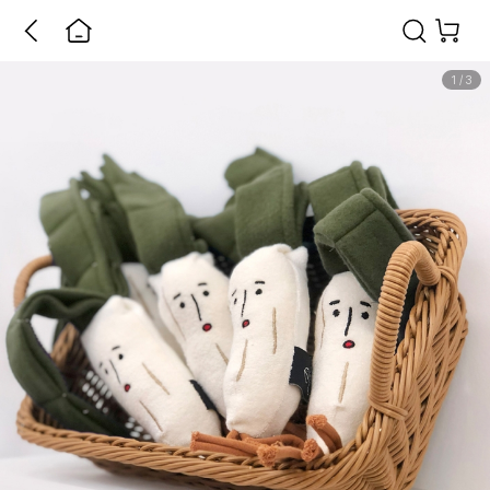
1
/
3