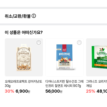
취소/교환/환불
이 상품은 어떠신가요?
오래오래프로젝트 강아지낫또
디어니스트키친 탈수건조 그레
그리니즈 오리지
30g
인프리 칠면조 레시피 907g
개입
30%
6,900
56,000
25%
48,1
원
원