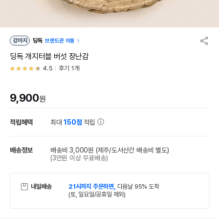
강아지
딩독
브랜드관 이동
딩독 개지터블 버섯 장난감
4.5
후기 1개
9,900
원
적립혜택
최대
150점
적립
배송정보
배송비 3,000원
(제주/도서산간 배송비 별도)
(3만원 이상 무료배송)
내일배송
21시까지 주문하면,
다음날 95% 도착
(토, 일요일/공휴일 제외)