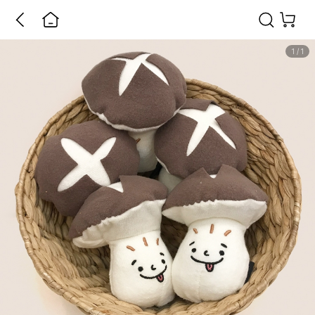
1
/
1