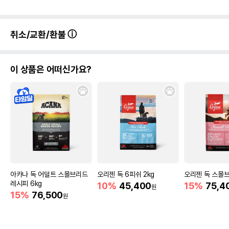
취소/교환/환불
이 상품은 어떠신가요?
아카나 독 어덜트 스몰브리드
오리젠 독 6피쉬 2kg
오리젠 독 스몰브
레시피 6kg
10%
45,400
15%
75,4
원
15%
76,500
원