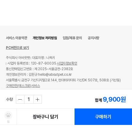
서비스 이용약관
개인정보 처리방침
입점/제휴 문의
공지사항
PC버전으로 보기
주식회사 어바웃펫
대표자명 : 나옥귀
사업자 등록번호 : 120-87-90035
사업자정보확인
통신판매업신고번호 : 제 2025-서울금천-2382호
개인정보관리자 : 김원규 hello@aboutpet.co.kr
서울특별시 금천구 가산디지털2로 144, 현대테라타워 가산DK 507호, 508호 (가산동)
구매안전(에스크로)서비스
© copyright (c) www.aboutpet.co.kr all rights reserved.
9,900
원
수량
합계
장바구니 담기
구매하기
찜