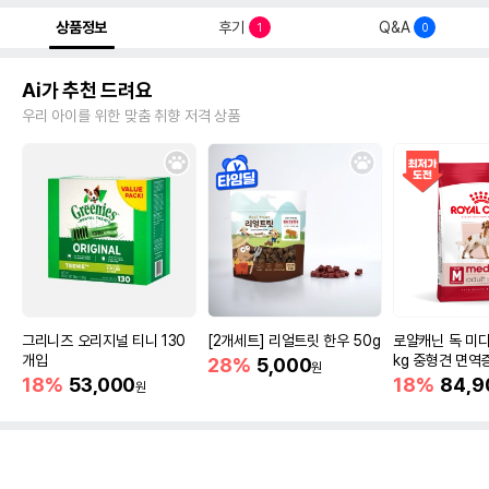
상품정보
후기
Q&A
1
0
Ai가 추천 드려요
우리 아이를 위한 맞춤 취향 저격 상품
그리니즈 오리지널 티니 130
[2개세트] 리얼트릿 한우 50g
로얄캐닌 독 미디
개입
kg 중형견 면역
28%
5,000
원
18%
53,000
18%
84,9
원