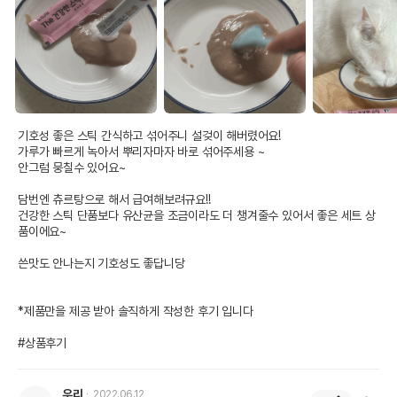
기호성 좋은 스틱 간식하고 섞어주니 설겆이 해버렸어요!

가루가 빠르게 녹아서 뿌리자마자 바로 섞어주세용 ~

안그럼 뭉칠수 있어요~

담번엔 츄르탕으로 해서 급여해보려규요!!

건강한 스틱 단품보다 유산균을 조금이라도 더 챙겨줄수 있어서 좋은 세트 상
품이에요~

쓴맛도 안나는지 기호성도 좋답니당 

*제품만을 제공 받아 솔직하게 작성한 후기 입니다

#상품후기
우리
2022.06.12