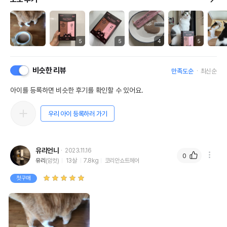
5
5
4
5
비슷한 리뷰
만족도순
최신순
아이를 등록하면 비슷한 후기를 확인할 수 있어요.
우리 아이 등록하러 가기
유리언니
2023.11.16
0
유리
(암컷)
13살
7.8kg
코리안쇼트헤어
첫구매