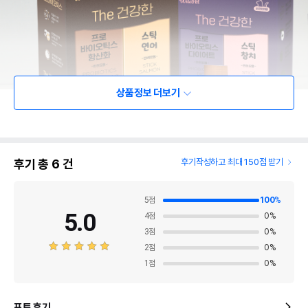
상품정보 더보기
후기 총
6
건
후기작성하고 최대 150점 받기
5
점
100
%
5.0
4
점
0
%
3
점
0
%
2
점
0
%
1
점
0
%
포토 후기