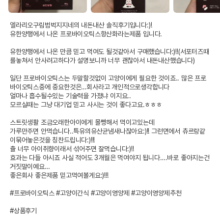
엘라리오구림범벅지지네의 내돈내산 솔직후기입니다:)!

유한양행에서 나온 프로바이오틱스항산화라는제품 입니다.

유한양행에서 나온 만큼 믿고 먹여도 될것같아서 구매했습니다:)!!(서포터즈때
를놓쳐서 안사려고하다가 설명보니까 너무 괜찮아서 내돈내산했습니다) 

일단 프로바이오틱스는 두말할것없이 고양이에게 필요한 것이죠.. 많은 프로
바이오틱스중에 중요한것은…회사라고 개인적으로생각합니다 

얼마나 흡수될수있는 기술력을 가졌냐 이지요..

모르실때는 그냥 대기업 믿고 사시는 것이 좋다고요.ㅎㅎㅎ

스트릿생활 조금오래한아이에게 몰빵해서 먹이고있는데 

가루만주면 안먹습니다..특유의유산균냄새나잖아요:)!! 그런면에서 츄르랑같
이묶어놓은것을 칭찬드립니다:)!!! 

츌 너무 아이취향이래서 섞어주면 잘먹습니다:)!!

효과는 다들 아시죠 사실 적어도 3개월은 먹여야지 됩니다….바로 좋아지는건 
거짓말이예요…

좋은회사 좋은제품 믿고먹여볼게요:)!!!

#프로바이오틱스 #고양이간식 #고양이영양제 #고양이영양제추천 

#상품후기