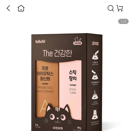
1
/
2