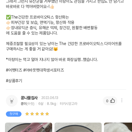
그래서 그런지 유산균을 거부했던 이랑이도 관심을 가지고 한입도 안 남기고 
바로바로 다 먹어버렸어요~!👍🏻

✅The건강한 프로바이오틱스 항산화는 

👉🏻피부건강 및 보습, 면역기능, 항산화 작용

👉🏻장내유익균 증식, 유해균 억제, 장건강, 원활한 배변활동

에 도움을 줄 수 있는 제품입니다.

체중조절할 필요성이 있는 냥이는 The 건강한 프로바이오틱스 다이어트를 
구매하시는 게 좋을 거 같아요!😽

*이랑이는 먹고 얼마 지나지 않아 바로 화장실행..했습니다.

#어펫터즈 #어바웃펫대학생서포터즈 

#상품후기
콩나물집사
2022.06.13
0
콩이
(수컷)
6살
8.5kg
터키시앙고라
첫구매