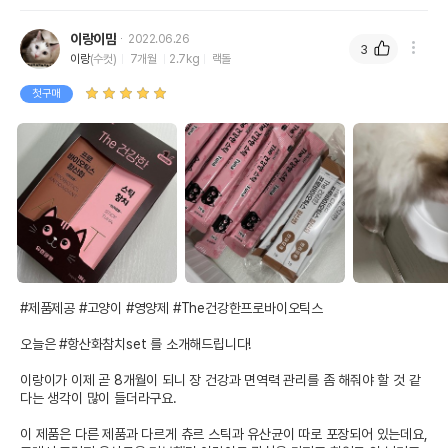
이랑이맘
2022.06.26
3
이랑
(수컷)
7개월
2.7kg
랙돌
첫구매
#제품제공 #고양이 #영양제 #The건강한프로바이오틱스

오늘은 #항산화참치set 를 소개해드립니다!

이랑이가 이제 곧 8개월이 되니 장 건강과 면역력 관리를 좀 해줘야 할 것 같
다는 생각이 많이 들더라구요.

이 제품은 다른 제품과 다르게 츄르 스틱과 유산균이 따로 포장되어 있는데요, 