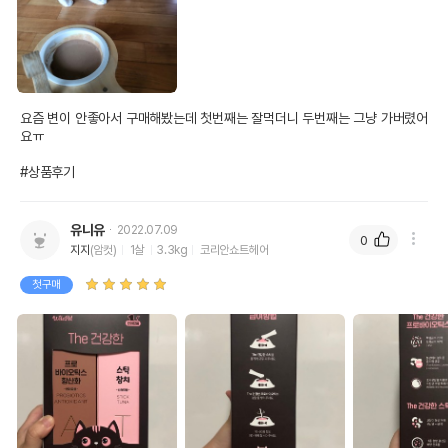
요즘 변이 안좋아서 구매해봤는데 첫번째는 잘먹더니 두번째는 그냥 가버렸어
요ㅠ

#상품후기
유니유
2022.07.09
0
지지
(암컷)
1살
3.3kg
코리안쇼트헤어
첫구매