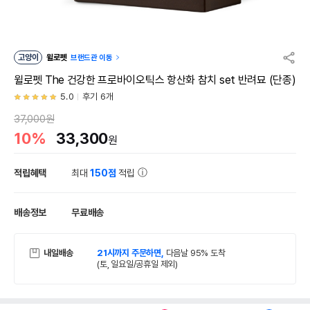
고양이
윌로펫
브랜드관 이동
윌로펫 The 건강한 프로바이오틱스 항산화 참치 set 반려묘 (단종)
5.0
후기 6개
37,000원
10%
33,300
원
적립혜택
최대
150점
적립
배송정보
무료배송
내일배송
21시까지 주문하면,
다음날 95% 도착
(토, 일요일/공휴일 제외)