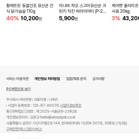
황제트릿 동결건조 유산균 간
이나바 챠오 스고이유산균 크
케어캣 올라이프
식 닭가슴살 110g
런키 치킨 버라이어티 (P-24
사료 20kg
7) 200g
40%
10,200
5,900
3%
43,20
원
원
서비스 이용약관
개인정보 처리방침
입점/제휴 문의
공지사항
PC버전으로 보기
주식회사 어바웃펫
대표자명 : 나옥귀
사업자 등록번호 : 120-87-90035
사업자정보확인
통신판매업신고번호 : 제 2025-서울금천-2382호
개인정보관리자 : 김원규 hello@aboutpet.co.kr
서울특별시 금천구 가산디지털2로 144, 현대테라타워 가산DK 507호, 508호 (가산동)
구매안전(에스크로)서비스
© copyright (c) www.aboutpet.co.kr all rights reserved.