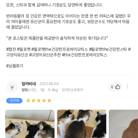
또한, 스틱과 함께 급여하니 기호성도 당연하게 좋았답니다.

반려동물의 장 건강은 면역력으로도 이어지는 만큼 한 번 허피스에 걸렸던 우
리 아이들에겐 유산균이 중요한데 기호성도 좋고, 보장균수도 적당해서 마음
에 들었답니다.

“본 포스팅은 제품만을 제공받아 솔직하게 작성된 후기입니다”

#협찬 #윌로펫 #윌로펫the건강한프로바이오틱스 #윌로펫the건강한스틱 #
고양이유산균 #고양이유산균추천 #the건강한프로바이오틱스

#상품후기
말카비네
2022.06.09
0
말랑
(수컷)
1살
6.4kg
코리안쇼트헤어
첫구매