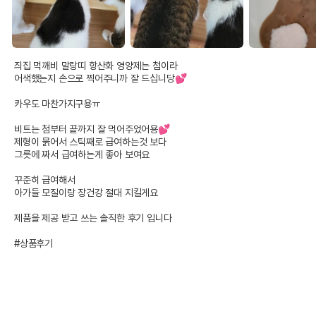
즤집 먹깨비 말랑띠 항산화 영양제는 첨이라

어색했는지 손으로 찍어주니까 잘 드십니당💕

카우도 마찬가지구용ㅠ

비트는 첨부터 끝까지 잘 먹어주었어용💕

제형이 묽어서 스틱째로 급여하는것 보다

그릇에 짜서 급여하는게 좋아 보여요

꾸준히 급여해서

아가들 모질이랑 장건강 절대 지킬게요

제품을 제공 받고 쓰는 솔직한 후기 입니다

#상품후기