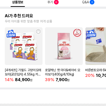
상품정보
후기
Q&A
6
0
Ai가 추천 드려요
우리 아이를 위한 맞춤 취향 저격 상품
[4개세트] 가필드 고양이모래
로얄캐닌 캣 마더&베이비 모
바른벤토모래 6
보라(굵은입자) 4.55kg 카사
아보기(400g/4/10kg)
20%
10,7
바모래
14%
84,900
39%
7,900
원
원