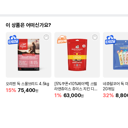
이 상품은 어떠신가요?
오리젠 독 스몰브리드 4.5kg
[5%쿠폰+10%페이백] 스텔
네츄럴코어 독 
라앤츄이스 츄이스 치킨 디너
20개입
15%
75,400
원
패티 397g
1%
63,000
32%
8,80
원