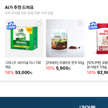
Ai가 추천 드려요
우리 아이를 위한 맞춤 취향 저격 상품
그리니즈 오리지널 티니 130
[2개세트] 리얼트릿 한우 50g
[10%쿠폰] 로
개입
엄 어덜트 10kg
15%
5,900
원
증진
18%
53,000
10%
92,9
원