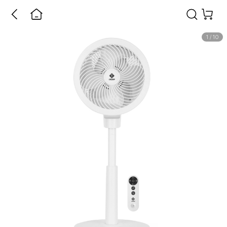
1
/
10