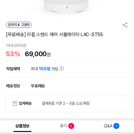
강아지 & 고양이
[무료배송] 리큅 스탠드 에어 서큘레이터 LAC-ST55
149,000원
53%
69,000
원
적립혜택
최대
150점
적립
배송정보
무료배송
업체배송
결제완료 기준 2 ~ 5일 소요 예정
상품정보
후기
Q&A
0
0