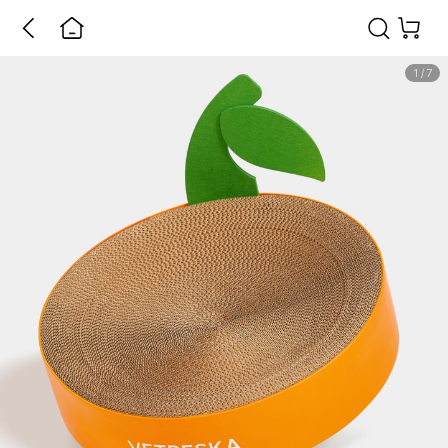
1
/
7