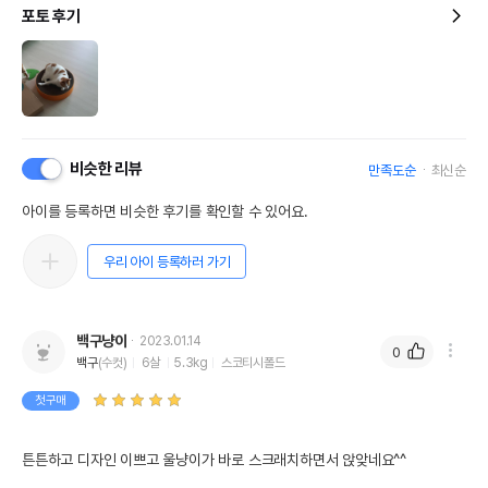
포토 후기
비슷한 리뷰
만족도순
최신순
아이를 등록하면 비슷한 후기를 확인할 수 있어요.
우리 아이 등록하러 가기
백구냥이
2023.01.14
0
백구
(수컷)
6살
5.3kg
스코티시폴드
첫구매
튼튼하고 디자인 이쁘고 울냥이가 바로 스크래치하면서 앉앚네요^^