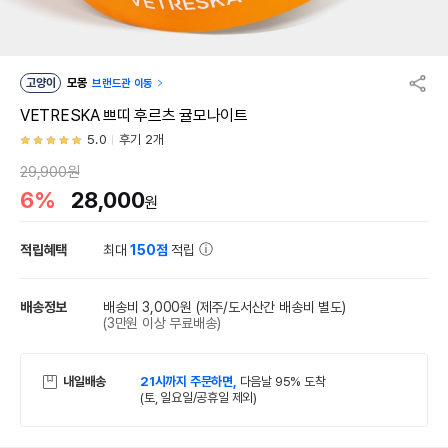
고양이
모몽
브랜드관 이동
VETRESKA 쁘띠 후르츠 귤모나이트
5.0
후기 2개
29,900원
6%
28,000
원
적립혜택
최대
150점
적립
배송정보
배송비 3,000원
(제주/도서산간 배송비 별도)
(3만원 이상 무료배송)
내일배송
21시까지 주문하면,
다음날 95% 도착
(토, 일요일/공휴일 제외)