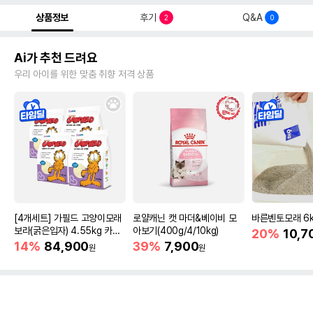
상품정보
후기
Q&A
2
0
Ai가 추천 드려요
우리 아이를 위한 맞춤 취향 저격 상품
[4개세트] 가필드 고양이모래
로얄캐닌 캣 마더&베이비 모
바른벤토모래 6
보라(굵은입자) 4.55kg 카사
아보기(400g/4/10kg)
20%
10,7
바모래
14%
84,900
39%
7,900
원
원