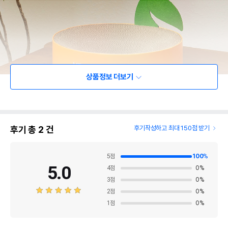
상품정보 더보기
후기 총
2
건
후기작성하고 최대 150점 받기
5
점
100
%
5.0
4
점
0
%
3
점
0
%
2
점
0
%
1
점
0
%