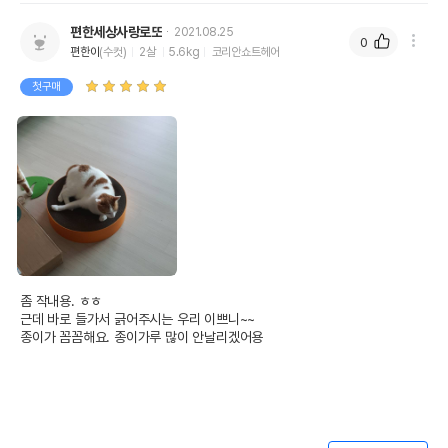
편한세상사랑로또
2021.08.25
0
편한이
(수컷)
2살
5.6kg
코리안쇼트헤어
첫구매
좀 작내용. ㅎㅎ

근데 바로 들가서 긁어주시는 우리 이쁘니~~

종이가 꼼꼼해요. 종이가루 많이 안날리겠어용