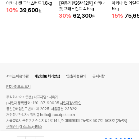
아카나 캣 그래스랜드 1.8kg
[유통기한26년12월] 아카나
아카나 캣 와일드
캣 그래스랜드 4.5kg
5kg
10%
39,600
원
30%
62,300
15%
75,6
원
서비스 이용약관
개인정보 처리방침
입점/제휴 문의
공지사항
PC버전으로 보기
주식회사 어바웃펫
대표자명 : 나옥귀
사업자 등록번호 : 120-87-90035
사업자정보확인
통신판매업신고번호 : 제 2025-서울금천-2382호
개인정보관리자 : 김원규 hello@aboutpet.co.kr
서울특별시 금천구 가산디지털2로 144, 현대테라타워 가산DK 507호, 508호 (가산동)
구매안전(에스크로)서비스
© copyright (c) www.aboutpet.co.kr all rights reserved.