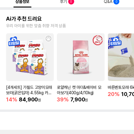
상품정보
후기
Q&A
0
0
Ai가 추천 드려요
우리 아이를 위한 맞춤 취향 저격 상품
[4개세트] 가필드 고양이모래
로얄캐닌 캣 마더&베이비 모
바른벤토모래 6
보라(굵은입자) 4.55kg 카사
아보기(400g/4/10kg)
20%
10,7
바모래
14%
84,900
39%
7,900
원
원