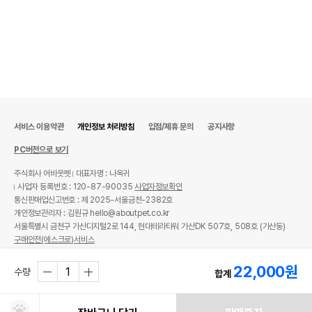
서비스 이용약관
개인정보 처리방침
입점/제휴 문의
공지사항
PC버전으로 보기
주식회사 어바웃펫
대표자명 : 나옥귀
사업자 등록번호 : 120-87-90035
사업자정보확인
통신판매업신고번호 : 제 2025-서울금천-2382호
개인정보관리자 : 김원규 hello@aboutpet.co.kr
서울특별시 금천구 가산디지털2로 144, 현대테라타워 가산DK 507호, 508호 (가산동)
구매안전(에스크로)서비스
© copyright (c) www.aboutpet.co.kr all rights reserved.
22,000
원
수량
합계