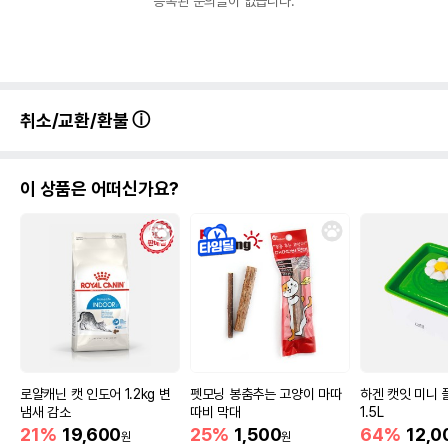
등록된 문의글이 없습니다.
취소/교환/환불
이 상품은 어떠신가요?
로얄캐닌 캣 인도어 1.2kg 변
펫모닝 봉춤추는 고양이 마따
하겐 캣잇 미니 
냄새 감소
따비 막대
1.5L
21%
19,600
25%
1,500
64%
12,0
원
원