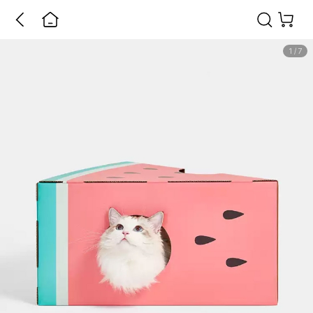
1
/
7