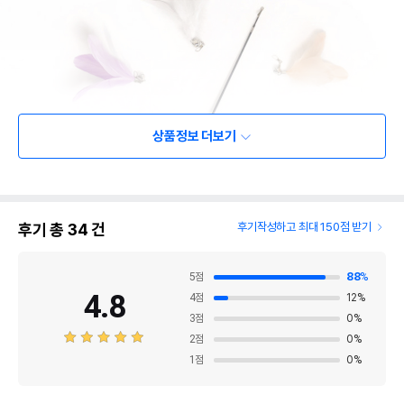
상품정보 더보기
후기 총
34
건
후기작성하고 최대 150점 받기
5
점
88
%
4.8
4
점
12
%
3
점
0
%
2
점
0
%
1
점
0
%