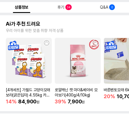
상품정보
후기
Q&A
34
0
Ai가 추천 드려요
우리 아이를 위한 맞춤 취향 저격 상품
[4개세트] 가필드 고양이모래
로얄캐닌 캣 마더&베이비 모
바른벤토모래 6
보라(굵은입자) 4.55kg 카사
아보기(400g/4/10kg)
20%
10,7
바모래
14%
84,900
39%
7,900
원
원