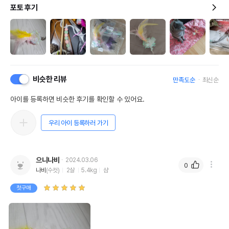
포토 후기
비슷한 리뷰
만족도순
최신순
아이를 등록하면 비슷한 후기를 확인할 수 있어요.
우리 아이 등록하러 가기
으니나비
2024.03.06
0
나비
(수컷)
2살
5.4kg
샴
첫구매