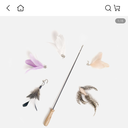
1
/
8