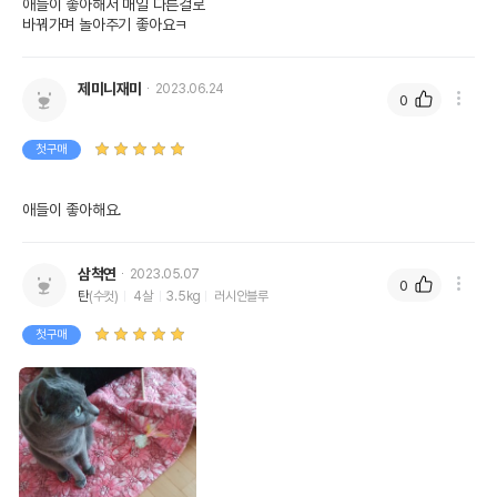
애들이 좋아해서 매일 다른걸로

바꿔가며 놀아주기 좋아요ㅋ
제미니재미
2023.06.24
0
첫구매
애들이 좋아해요. 
삼척연
2023.05.07
0
탄
(수컷)
4살
3.5kg
러시안블루
첫구매