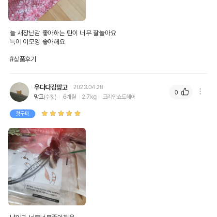
늘 새장난감 좋아하는 탄이 너무 잘놀아요

특이 이모양 좋아해요

#상품후기
우다다김망고
2023.04.28
0
망고
(수컷)
6개월
2.7kg
코리안쇼트헤어
첫구매