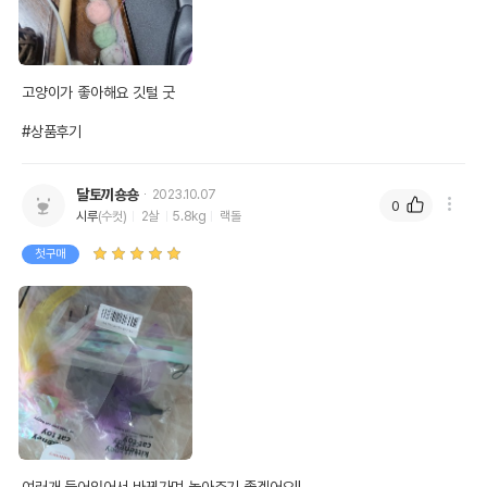
고양이가 좋아해요 깃털 굿

#상품후기
달토끼숑숑
2023.10.07
0
시루
(수컷)
2살
5.8kg
랙돌
첫구매