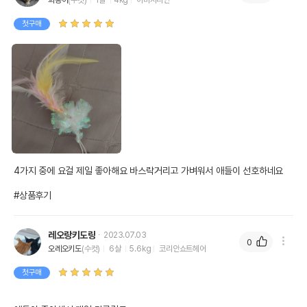
희동이
(수컷)
1살
4kg
아비시니안
첫구매
4가지 중에 요걸 제일 좋아해요 바스락거리고 가벼워서 애들이 선호하네요 

#상품후기
레오랑키도랑
2023.07.03
0
오레오키도
(수컷)
6살
5.6kg
코리안쇼트헤어
첫구매