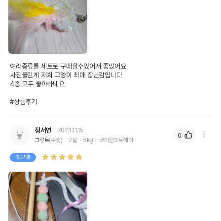
여러종류를 세트로 구매할수있어서 좋았어요

사진올린게 저희 고양이 최애 장난감입니다

4종 모두 좋아하네요

#상품후기
정서연
2023.11.15
0
그루트
(수컷)
2살
5kg
코리안쇼트헤어
첫구매