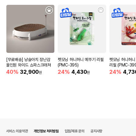
[무료배송] 냥슬아치 장난감
펫모닝 허니허니 메뚜기 리필
펫모닝 허니허니
올인원 와이드 쇼파스크래쳐
(PMC-395)
리필 (PMC-399
40%
32,900
24%
4,430
24%
4,73
원
원
서비스 이용약관
개인정보 처리방침
입점/제휴 문의
공지사항