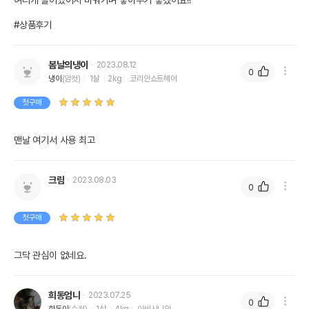
여러개 들어있어서 바꿔가며 놓아주기 좋겠어요!!

#상품후기
봄날의냉이
2023.08.12
0
냉이
(암컷)
1살
2kg
코리안쇼트헤어
첫구매
맨날 여기서 사용 최고
크림
2023.08.03
0
첫구매
그닥 관심이 없네요.
희동엄니
2023.07.25
0