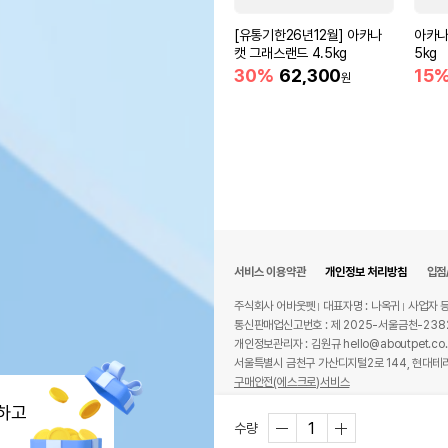
[유통기한26년12월] 아카나
아카나
캣 그래스랜드 4.5kg
5kg
30%
62,300
15
원
서비스 이용약관
개인정보 처리방침
입점
주식회사 어바웃펫
대표자명 : 나옥귀
사업자 등
통신판매업신고번호 : 제 2025-서울금천-238
개인정보관리자 : 김원규 hello@aboutpet.co.
서울특별시 금천구 가산디지털2로 144, 현대테라
구매안전(에스크로)서비스
© copyright (c) www.aboutpet.co.kr all r
하고
수량