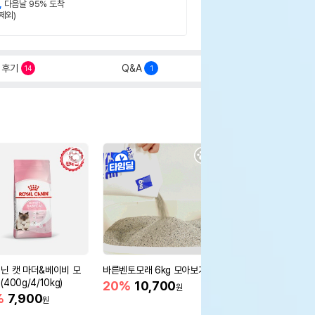
,
다음날 95% 도착
제외)
후기
Q&A
14
1
닌 캣 마더&베이비 모
바른벤토모래 6kg 모아보기
로얄캐닌 캣 인도어 4k
400g/4/10kg)
새 감소
20%
10,700
원
%
7,900
16%
55,000
원
원