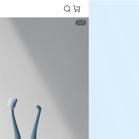
1
/
7