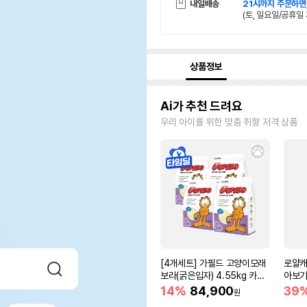
내일배송
21시까지 주문하면
(토, 일요일/공휴일 
상품정보
Ai가 추천 드려요
우리 아이를 위한 맞춤 취향 저격 상품
[4개세트] 가필드 고양이모래
로얄캐
보라(굵은입자) 4.55kg 카사
아보기(
바모래
14%
84,900
39
원