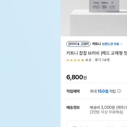
강아지 & 고양이
키트니
브랜드관 이동
키트니 찹찹 브러쉬 (헤드 교체형 칫
4.6
후기 14개
6,800
원
적립혜택
최대
150점
적립
배송정보
배송비 3,000원
(제주/
(3만원 이상 무료배송)