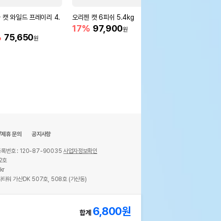
 캣 와일드 프레이리 4.
오리젠 캣 6피쉬 5.4kg
오리젠 캣 피트앤트림 5
17%
97,900
15%
96,200
원
원
%
75,650
원
/제휴 문의
공지사항
록번호 : 120-87-90035
사업자정보확인
2호
kr
타워 가산DK 507호, 508호 (가산동)
ights reserved.
6,800
원
합계