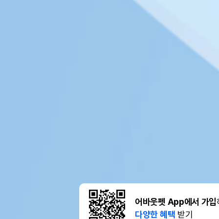
어바웃펫 App에서 가입
다양한 혜택
받기