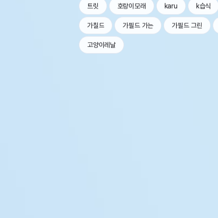
트릿
호랑이모래
karu
k습식
가칠드
가필드 가는
가필드 그린
고양이레날