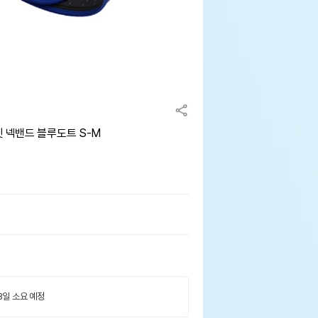
펫 넥밴드 블루도트 S-M
 3일 소요 예정