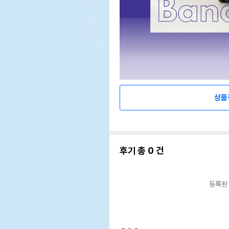
상품
후기 총
0
건
등록된