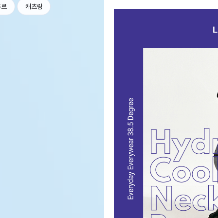
츄르
캐츠랑