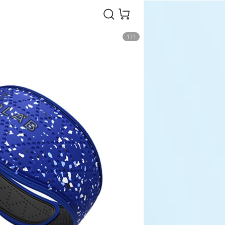
1
/
1