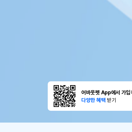
어바웃펫 App에서 가입
다양한 혜택
받기