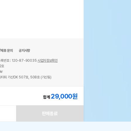
/제휴 문의
공지사항
록번호 : 120-87-90035
사업자정보확인
2호
kr
타워 가산DK 507호, 508호 (가산동)
ights reserved.
29,000
원
합계
판매종료