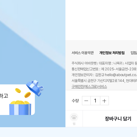
서비스 이용약관
개인정보 처리방침
입점
주식회사 어바웃펫
대표자명 : 나옥귀
사업자 등
통신판매업신고번호 : 제 2025-서울금천-238
개인정보관리자 : 김원규 hello@aboutpet.co.
서울특별시 금천구 가산디지털2로 144, 현대테라
구매안전(에스크로)서비스
© copyright (c) www.aboutpet.co.kr all r
하고
수량
장바구니 담기
찜