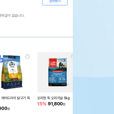
문의하기
문의글이 없습니다.
 에어드라이 닭고기 독
오리젠 독 오리지널 6kg
[습식캔 증정] 로얄캐닌
니 인도어 시니어 3kg
15%
91,800
원
움
000
20%
39,000
원
원