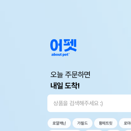
오늘 주문하면
내일 도착!
로얄캐닌
가필드
황제트릿
로마