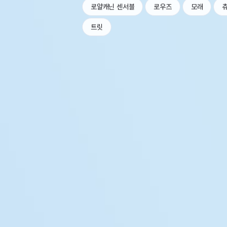
로얄캐닌 센서블
로우즈
모래
트릿