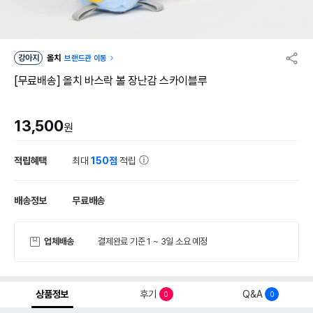
강아지
올치
브랜드관 이동
[무료배송] 올치 바스락 볼 장난감 스카이블루
13,500
원
적립혜택
최대
150점
적립
배송정보
무료배송
업체배송
결제완료 기준 1 ~ 3일 소요 예정
상품정보
후기
Q&A
0
0