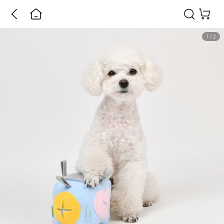
1
/
2