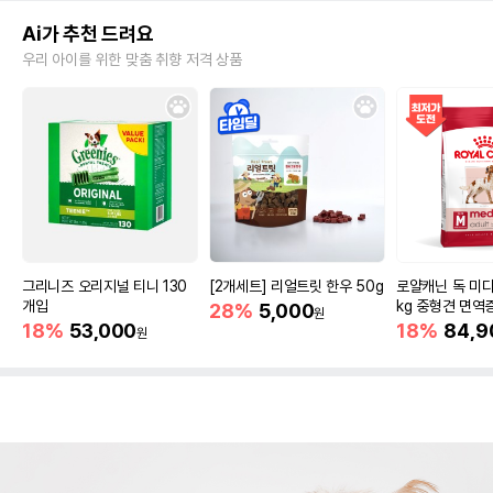
Ai가 추천 드려요
우리 아이를 위한 맞춤 취향 저격 상품
그리니즈 오리지널 티니 130
[2개세트] 리얼트릿 한우 50g
로얄캐닌 독 미디
개입
kg 중형견 면역
28%
5,000
원
18%
53,000
18%
84,9
원