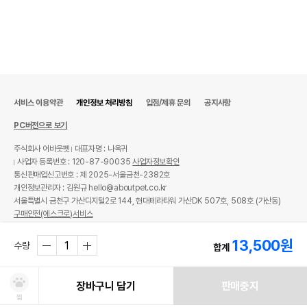
서비스 이용약관
개인정보 처리방침
입점/제휴 문의
공지사항
PC버전으로 보기
주식회사 어바웃펫
대표자명 : 나옥귀
사업자 등록번호 : 120-87-90035
사업자정보확인
통신판매업신고번호 : 제 2025-서울금천-2382호
개인정보관리자 : 김원규 hello@aboutpet.co.kr
서울특별시 금천구 가산디지털2로 144, 현대테라타워 가산DK 507호, 508호 (가산동)
구매안전(에스크로)서비스
© copyright (c) www.aboutpet.co.kr all rights reserved.
13,500
원
수량
합계
장바구니 담기
판매중지
찜