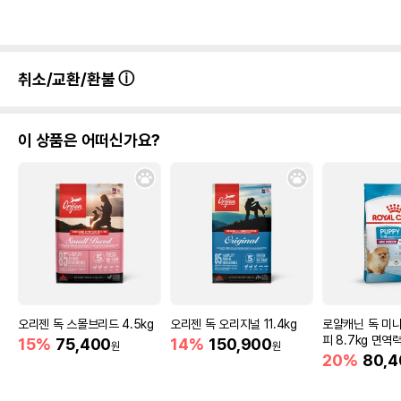
취소/교환/환불
이 상품은 어떠신가요?
오리젠 독 스몰브리드 4.5kg
오리젠 독 오리지널 11.4kg
로얄캐닌 독 미니
피 8.7kg 면역
15%
75,400
14%
150,900
원
원
20%
80,4