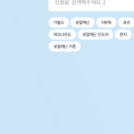
가필드
로얄캐닌
지위픽
츄르
레오나르도
로얄캐닌 인도어
몬지
로얄캐닌 키튼