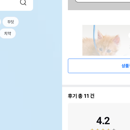
두잇
치약
상품
후기 총
11
건
4.2