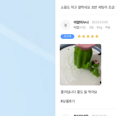
소음도 적고 잘먹네요 초반 세팅이 조금 
이얍이누나
2023.03.05
이얍
(수컷)
3살
6kg
랙돌
첫구매
졸귀입니다 물도 잘 먹어요

#상품후기