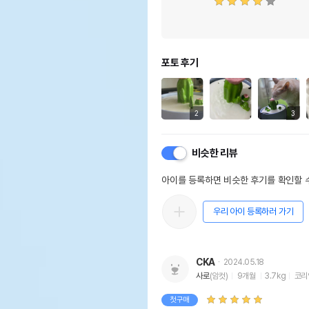
포토 후기
2
3
비슷한 리뷰
아이를 등록하면 비슷한 후기를 확인할 수
우리 아이 등록하러 가기
CKA
2024.05.18
사로
(암컷)
9개월
3.7kg
코리
첫구매