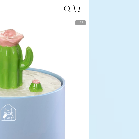
1
/
6