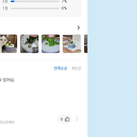
2
점
7
%
1
점
0
%
2
만족도순
최신순
 있어요.
0
안쇼트헤어