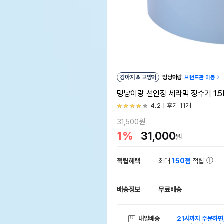
강아지 & 고양이
멍냥이랑
브랜드관 이동
멍냥이랑 선인장 세라믹 정수기 1.5
4.2
후기 11개
31,500원
1%
31,000
원
적립혜택
최대
150점
적립
배송정보
무료배송
내일배송
21시까지 주문하면