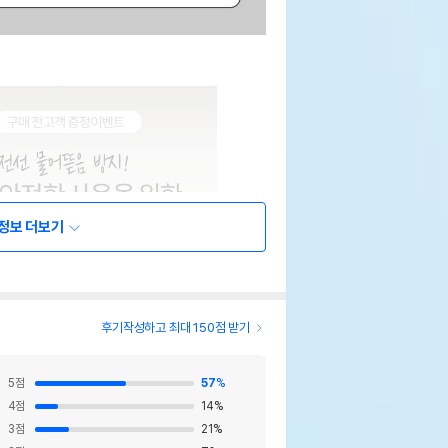
정보 더보기
후기작성하고 최대 150점 받기
5
점
57
%
4
점
14
%
3
점
21
%