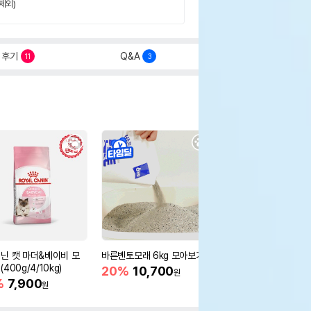
제외)
후기
Q&A
11
3
닌 캣 마더&베이비 모
바른벤토모래 6kg 모아보기
로얄캐닌 캣 인도어 4k
400g/4/10kg)
새 감소
20%
10,700
원
%
7,900
16%
55,000
원
원