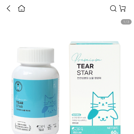
1
/
3