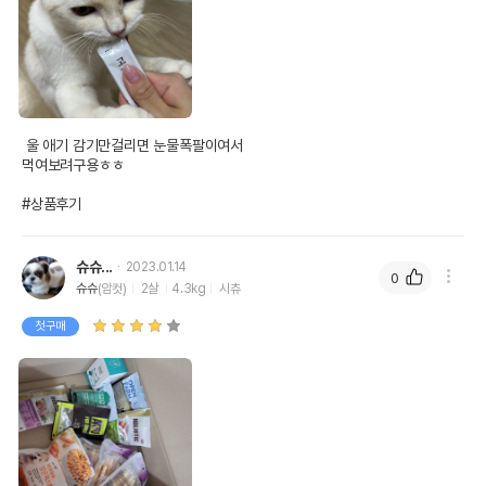
 울 애기 감기만걸리면 눈물폭팔이여서

먹여보려구용ㅎㅎ

#상품후기
슈슈...
2023.01.14
0
슈슈
(암컷)
2살
4.3kg
시츄
첫구매