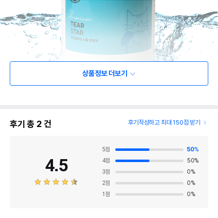
상품정보 더보기
후기 총
2
건
후기작성하고 최대 150점 받기
5
점
50
%
4.5
4
점
50
%
3
점
0
%
2
점
0
%
1
점
0
%