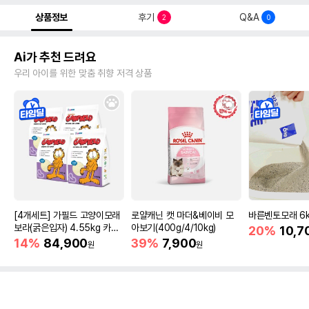
상품정보
후기
Q&A
2
0
Ai가 추천 드려요
우리 아이를 위한 맞춤 취향 저격 상품
[4개세트] 가필드 고양이모래
로얄캐닌 캣 마더&베이비 모
바른벤토모래 6
보라(굵은입자) 4.55kg 카사
아보기(400g/4/10kg)
20%
10,7
바모래
14%
84,900
39%
7,900
원
원