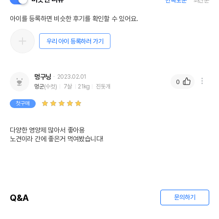
만족도순
최신순
아이를 등록하면 비슷한 후기를 확인할 수 있어요.
우리 아이 등록하러 가기
멍구닝
2023.02.01
0
멍군
(수컷)
7살
21kg
진돗개
첫구매
다양한 영양제 많아서 좋아용

노견이라 간에 좋은거 먹여봤습니다!
Q&A
문의하기