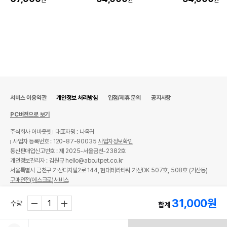
원
원
원
서비스 이용약관
개인정보 처리방침
입점/제휴 문의
공지사항
PC버전으로 보기
주식회사 어바웃펫
대표자명 : 나옥귀
사업자 등록번호 : 120-87-90035
사업자정보확인
통신판매업신고번호 : 제 2025-서울금천-2382호
개인정보관리자 : 김원규 hello@aboutpet.co.kr
서울특별시 금천구 가산디지털2로 144, 현대테라타워 가산DK 507호, 508호 (가산동)
구매안전(에스크로)서비스
© copyright (c) www.aboutpet.co.kr all rights reserved.
31,000
원
수량
합계