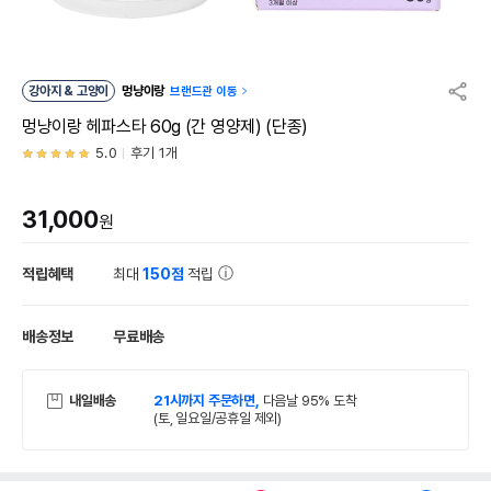
강아지 & 고양이
멍냥이랑
브랜드관 이동
멍냥이랑 헤파스타 60g (간 영양제) (단종)
5.0
후기 1개
31,000
원
적립혜택
최대
150점
적립
배송정보
무료배송
내일배송
21시까지 주문하면,
다음날 95% 도착
(토, 일요일/공휴일 제외)