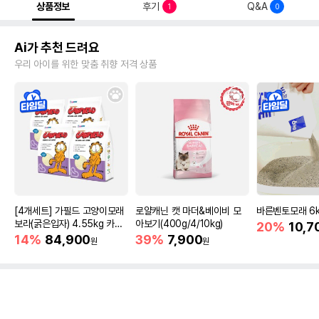
상품정보
후기
Q&A
1
0
Ai가 추천 드려요
우리 아이를 위한 맞춤 취향 저격 상품
[4개세트] 가필드 고양이모래
로얄캐닌 캣 마더&베이비 모
바른벤토모래 6
보라(굵은입자) 4.55kg 카사
아보기(400g/4/10kg)
20%
10,7
바모래
14%
84,900
39%
7,900
원
원