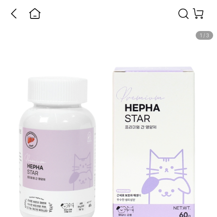
1
/
3