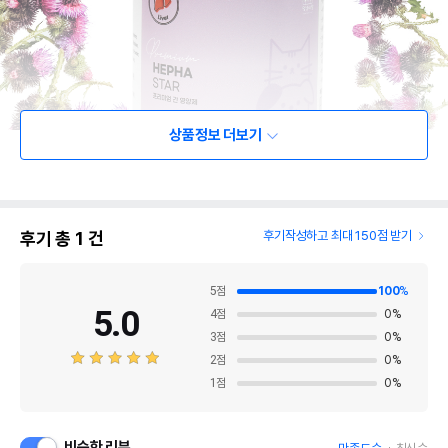
상품정보 더보기
후기 총
1
건
후기작성하고 최대 150점 받기
5
점
100
%
5.0
4
점
0
%
3
점
0
%
2
점
0
%
1
점
0
%
비슷한 리뷰