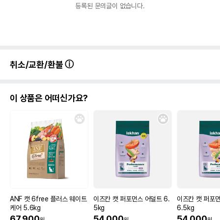
등록된 문의글이 없습니다.
취소/교환/환불
이 상품은 어떠신가요?
ANF 캣 6free 플러스 웨이트
이즈칸 캣 퍼포먼스 어덜트 6.
이즈칸 캣 퍼포
케어 5.6kg
5kg
6.5kg
67,900
54,000
54,000