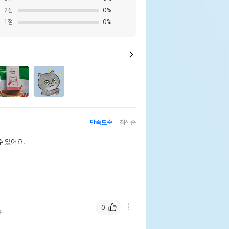
2
점
0
%
1
점
0
%
만족도순
최신순
 있어요.
0
들