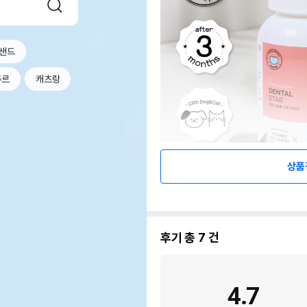
샌드
츄르
캐츠랑
상품
후기 총
7
건
4.7