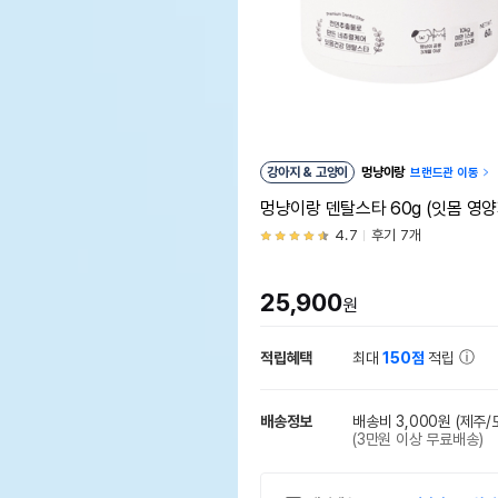
강아지 & 고양이
멍냥이랑
브랜드관 이동
멍냥이랑 덴탈스타 60g (잇몸 영양
4.7
후기 7개
25,900
원
적립혜택
최대
150점
적립
배송정보
배송비 3,000원
(제주/
(3만원 이상 무료배송)