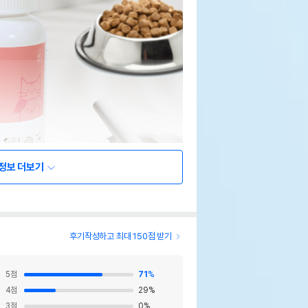
정보 더보기
후기작성하고 최대 150점 받기
5
점
71
%
4
점
29
%
3
점
0
%