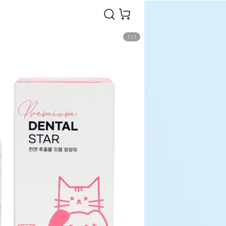
1
/
1