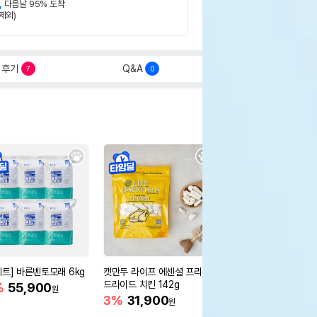
,
다음날 95% 도착
제외)
후기
Q&A
7
0
세트] 바른벤토모래 6kg
캣만두 라이프 에센셜 프리즈
아카나 캣 와일드 프레이
드라이드 치킨 142g
5kg
%
55,900
원
3%
31,900
15%
75,650
원
원