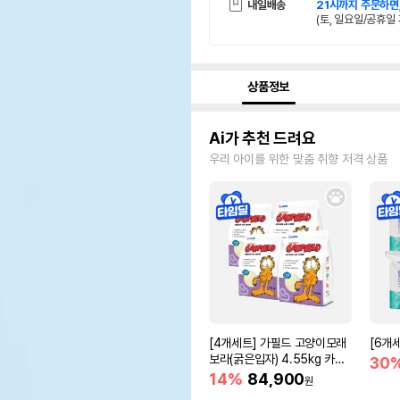
내일배송
21시까지 주문하면
(토, 일요일/공휴일 
상품정보
Ai가 추천 드려요
우리 아이를 위한 맞춤 취향 저격 상품
[4개세트] 가필드 고양이모래
[6개
보라(굵은입자) 4.55kg 카사
30
바모래
14%
84,900
원