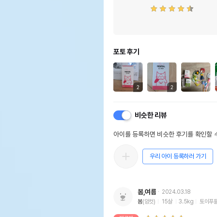
포토 후기
2
2
비슷한 리뷰
아이를 등록하면 비슷한 후기를 확인할 수
우리 아이 등록하러 가기
봄,여름
2024.03.18
봄
(암컷)
15살
3.5kg
토이푸