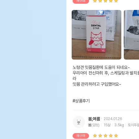
재구매
노령견 잇몸질환에 도움이 되네요~

우리아이 전신마취 후, 스케일링과 발치를
라 

잇몸 관리하려고 구입했어요~

#상품후기
봄,여름
2024.01.26
봄
(암컷)
15살
3.5kg
토이푸
재구매