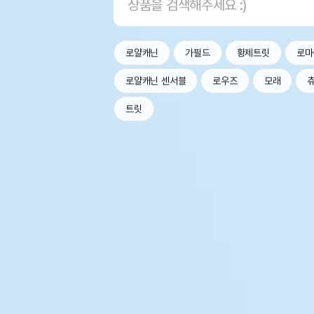
로얄캐닌
가필드
황제트릿
로마
로얄캐닌 센서블
로우즈
모래
트릿