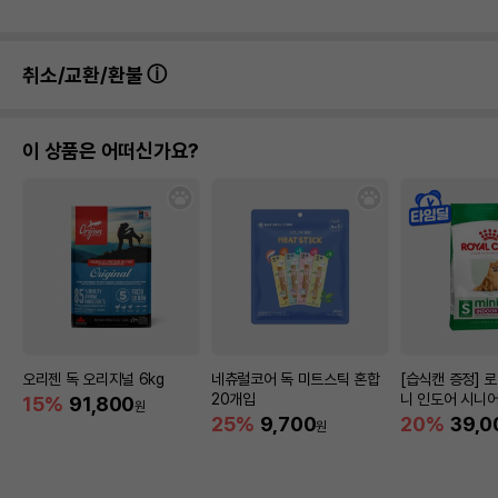
취소/교환/환불
이 상품은 어떠신가요?
오리젠 독 오리지널 6kg
네츄럴코어 독 미트스틱 혼합
[습식캔 증정] 
20개입
니 인도어 시니어
15%
91,800
원
움
25%
9,700
20%
39,0
원