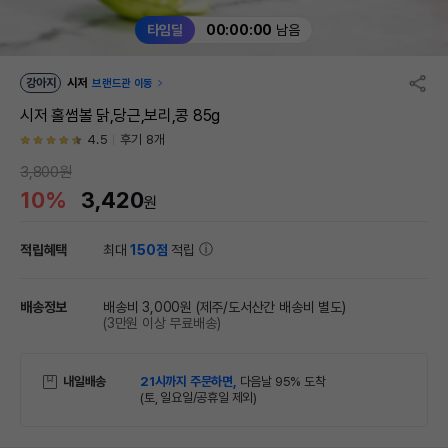
타임딜
00:00:00
남음
강아지
시저
브랜드관 이동
시저 홀썸볼 닭,당근,보리,콩 85g
4.5
후기 8개
3,800원
10%
3,420
원
적립혜택
최대
150점
적립
배송정보
배송비 3,000원
(제주/도서산간 배송비 별도)
(3만원 이상 무료배송)
내일배송
21시까지 주문하면,
다음날 95% 도착
(토, 일요일/공휴일 제외)