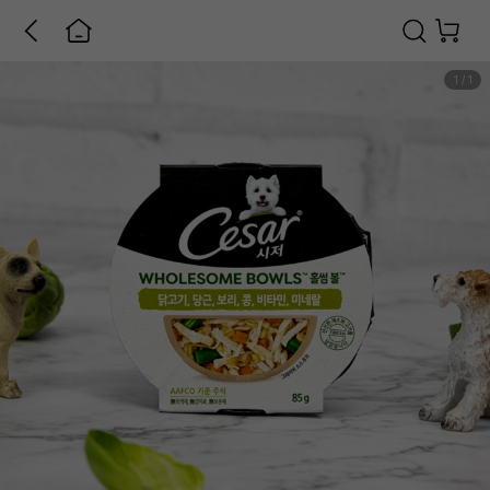
1
/
1