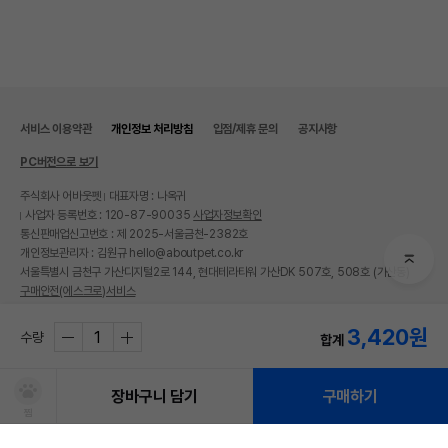
서비스 이용약관
개인정보 처리방침
입점/제휴 문의
공지사항
PC버전으로 보기
주식회사 어바웃펫
대표자명 : 나옥귀
사업자 등록번호 : 120-87-90035
사업자정보확인
통신판매업신고번호 : 제 2025-서울금천-2382호
개인정보관리자 : 김원규 hello@aboutpet.co.kr
서울특별시 금천구 가산디지털2로 144, 현대테라타워 가산DK 507호, 508호 (가산동)
구매안전(에스크로)서비스
© copyright (c) www.aboutpet.co.kr all rights reserved.
3,420
원
수량
합계
장바구니 담기
구매하기
찜