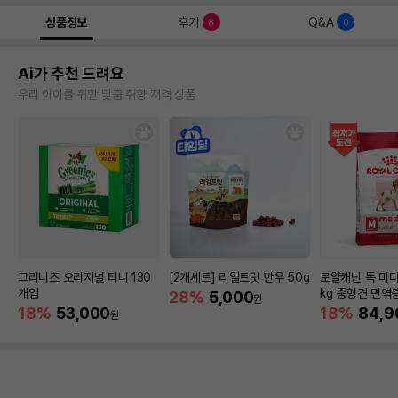
상품정보
후기
Q&A
8
0
Ai가 추천 드려요
우리 아이를 위한 맞춤 취향 저격 상품
그리니즈 오리지널 티니 130
[2개세트] 리얼트릿 한우 50g
로얄캐닌 독 미디
개입
kg 중형견 면역
28%
5,000
원
18%
53,000
18%
84,9
원