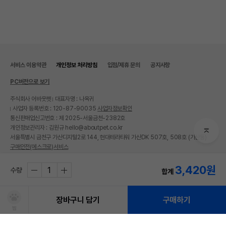
서비스 이용약관
개인정보 처리방침
입점/제휴 문의
공지사항
PC버전으로 보기
주식회사 어바웃펫
대표자명 : 나옥귀
사업자 등록번호 : 120-87-90035
사업자정보확인
통신판매업신고번호 : 제 2025-서울금천-2382호
개인정보관리자 : 김원규 hello@aboutpet.co.kr
서울특별시 금천구 가산디지털2로 144, 현대테라타워 가산DK 507호, 508호 (가산동)
구매안전(에스크로)서비스
© copyright (c) www.aboutpet.co.kr all rights reserved.
3,420
원
수량
합계
장바구니 담기
구매하기
찜