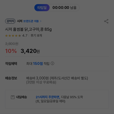
타임딜
00:00:00
남음
강아지
시저
브랜드관 이동
시저 홀썸볼 닭,고구마,콩 85g
4.7
후기 8개
3,800원
10%
3,420
원
적립혜택
최대
150점
적립
배송정보
배송비 3,000원
(제주/도서산간 배송비 별도)
(3만원 이상 무료배송)
내일배송
21시까지 주문하면,
다음날 95% 도착
(토, 일요일/공휴일 제외)