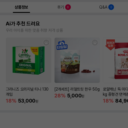
상품정보
후기
Q&A
8
0
Ai가 추천 드려요
우리 아이를 위한 맞춤 취향 저격 상품
그리니즈 오리지널 티니 130
[2개세트] 리얼트릿 한우 50g
로얄캐닌 독 미디
개입
kg 중형견 면역
28%
5,000
원
18%
53,000
18%
84,9
원