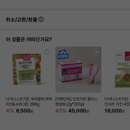
취소/교환/환불
이 상품은 어떠신가요?
디어니스트키친 부처블럭 파테
[어펫단독] 인트라젠 플러스
디어니스트키친 
치킨&수퍼그린 298g
영양제 (2g*200p)
인프리 치킨 45
4%
6,500
43%
45,000
18,000
원
원
원