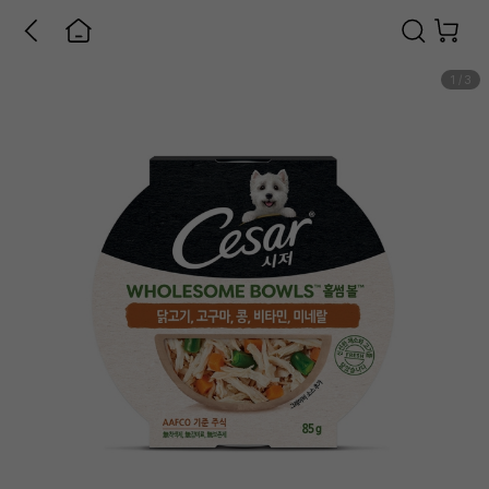
1
/
3