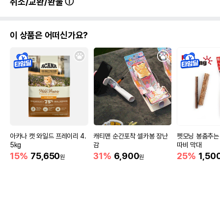
취소/교환/환불
이 상품은 어떠신가요?
아카나 캣 와일드 프레이리 4.
캐티맨 순간포착 셀카봉 장난
펫모닝 봉춤추는
5kg
감
따비 막대
15%
75,650
31%
6,900
25%
1,50
원
원