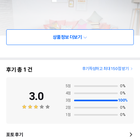
상품정보 더보기
후기 총
1
건
후기작성하고 최대 150점 받기
5
점
0
%
3.0
4
점
0
%
3
점
100
%
2
점
0
%
1
점
0
%
포토 후기