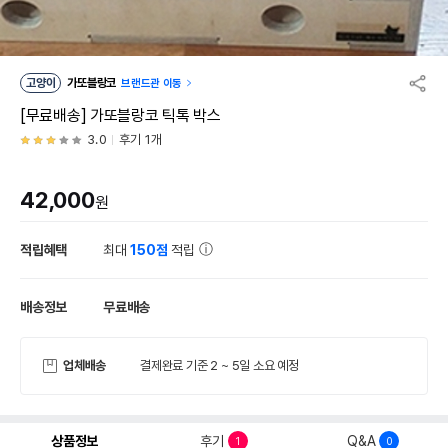
고양이
가또블랑코
브랜드관 이동
[무료배송] 가또블랑코 틱톡 박스
3.0
후기 1개
42,000
원
적립혜택
최대
150점
적립
배송정보
무료배송
업체배송
결제완료 기준 2 ~ 5일 소요 예정
상품정보
후기
Q&A
1
0