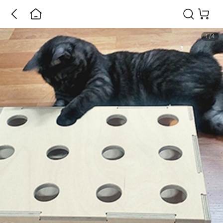
1
/
4