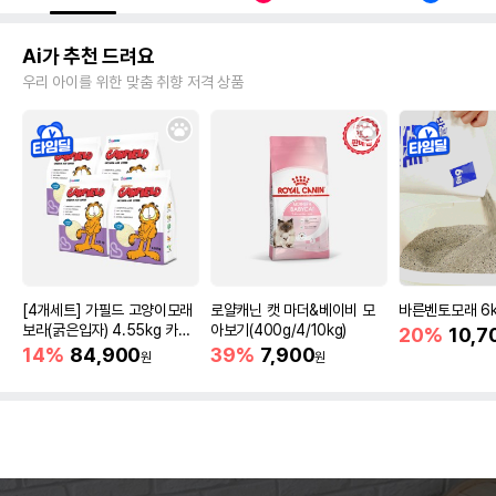
Ai가 추천 드려요
우리 아이를 위한 맞춤 취향 저격 상품
[4개세트] 가필드 고양이모래
로얄캐닌 캣 마더&베이비 모
바른벤토모래 6
보라(굵은입자) 4.55kg 카사
아보기(400g/4/10kg)
20%
10,7
바모래
14%
84,900
39%
7,900
원
원