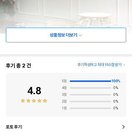
상품정보 더보기
후기 총
2
건
후기작성하고 최대 150점 받기
5
점
100
%
4.8
4
점
0
%
3
점
0
%
2
점
0
%
1
점
0
%
포토 후기