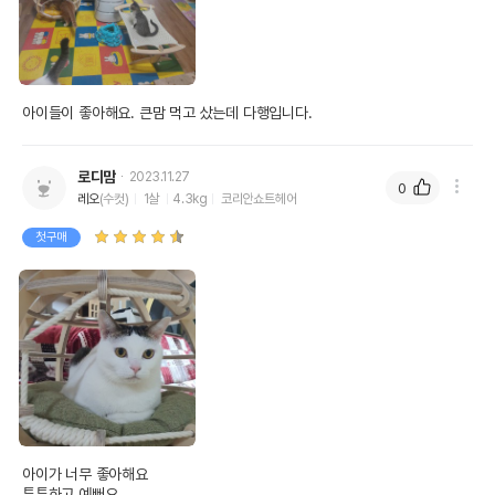
아이들이 좋아해요. 큰맘 먹고 샀는데 다행입니다.
로디맘
2023.11.27
0
레오
(수컷)
1살
4.3kg
코리안쇼트헤어
첫구매
아이가 너무 좋아해요

튼튼하고 예뻐요
