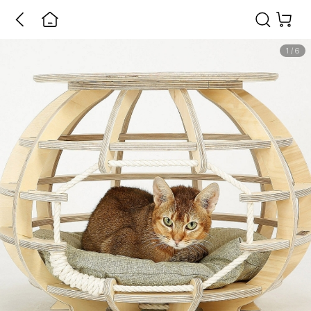
1
/
6