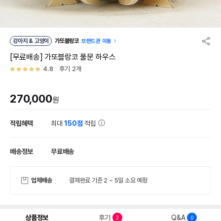
강아지 & 고양이
가또블랑코
브랜드관 이동
[무료배송] 가또블랑코 풀문 하우스
4.8
후기 2개
270,000
원
적립혜택
최대
150점
적립
배송정보
무료배송
업체배송
결제완료 기준 2 ~ 5일 소요 예정
상품정보
후기
Q&A
2
0