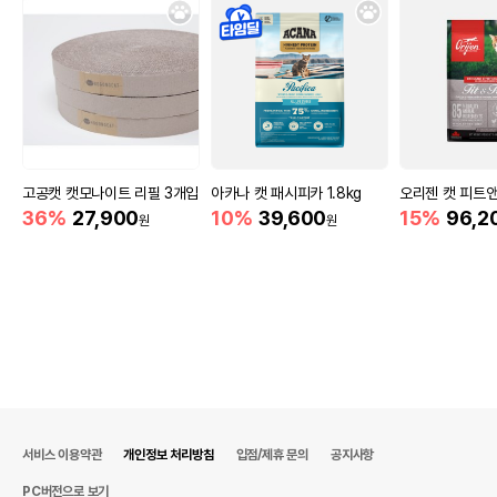
고공캣 캣모나이트 리필 3개입
아카나 캣 패시피카 1.8kg
오리젠 캣 피트앤
36%
27,900
10%
39,600
15%
96,2
원
원
서비스 이용약관
개인정보 처리방침
입점/제휴 문의
공지사항
PC버전으로 보기