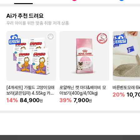
Ai가 추천 드려요
우리 아이를 위한 맞춤 취향 저격 상품
[4개세트] 가필드 고양이모래
로얄캐닌 캣 마더&베이비 모
바른벤토모래 6
보라(굵은입자) 4.55kg 카사
아보기(400g/4/10kg)
20%
10,7
바모래
14%
84,900
39%
7,900
원
원