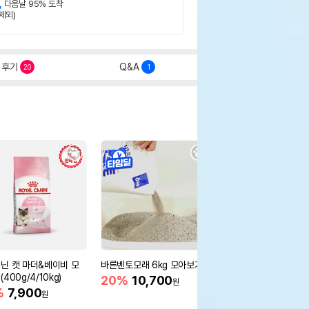
,
다음날 95% 도착
제외)
후기
Q&A
20
1
닌 캣 마더&베이비 모
바른벤토모래 6kg 모아보기
로얄캐닌 캣 인도어 4k
400g/4/10kg)
새 감소
20%
10,700
원
%
7,900
16%
55,000
원
원