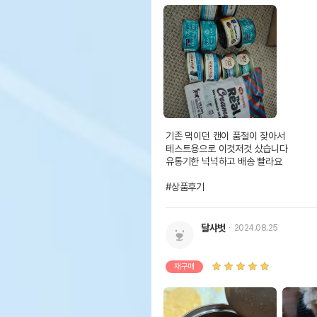
기존 먹이던 캔이 품절이 잦아서

테스트용으로 이것저것 샀습니다

유통기한 넉넉하고 배송 빨라요

#상품후기
달샤벗
2024.08.25
재구매