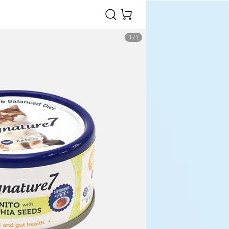
1
/
1