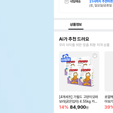
내일배송
21시까지 주문하면
(토, 일요일/공휴일 
상품정보
Ai가 추천 드려요
우리 아이를 위한 맞춤 취향 저격 상품
[4개세트] 가필드 고양이모래
로얄캐
보라(굵은입자) 4.55kg 카사
아보기(
바모래
14%
84,900
39
원