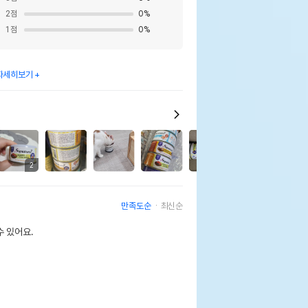
2
점
0
%
1
점
0
%
자세히보기
6
2
만족도순
최신순
 있어요.