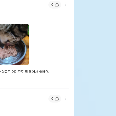
0
령묘도 어린묘도 잘 먹어서 좋아요.

0