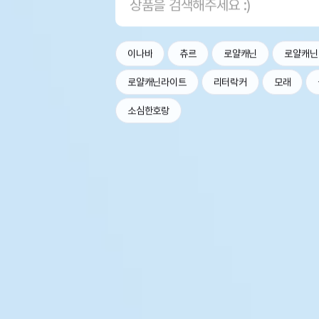
이나바
츄르
로얄캐닌
로얄캐닌
로얄캐닌라이트
리터락커
모래
소심한호랑