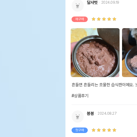
달샤벗
2024.09.19
재구매
흔들면 흔들리는 흐물한 습식캔이예요. 노
#상품후기
뵹뵹
2024.08.27
첫구매