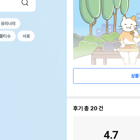
 유리너리
물티슈
사료
상품
후기 총
20
건
4.7